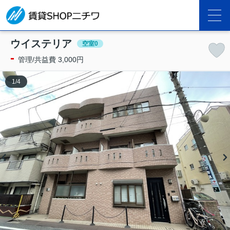
ウイステリア
空室0
-
管理/共益費 3,000円
1
/
4