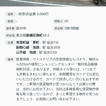
- 管理/共益費 3,000円
賃料
-
1K
面積
間取り
築25年
1階/3階建
築年数
所在階
東京都
板橋区
南町
18-2
所在地
有楽町線
「
要町
」駅 徒歩7分
交通
副都心線
「
池袋
」駅 徒歩10分
山手線
「
池袋
」駅 徒歩13分
新着情報：ウイステリアの空室情報ならコチラ。物件か
備考
ら221mの場所にショッピングセンター「無印良品板橋
南町22店」があります。外観タイル張りは、いつまで
も外観をきれいに保ちます。初期費用をカードでお支払
いいただけるので、カードで決済したい方にもおすすめ
です。ご希望の賃貸物件が見つからなくてお困りの際
は、当社にお任せ下さい。当社は多種多様な賃貸物件情
報を取り扱っているので、きっと希望する物件が見つか
るでしょう。お気軽にお問い合わせ下さい。