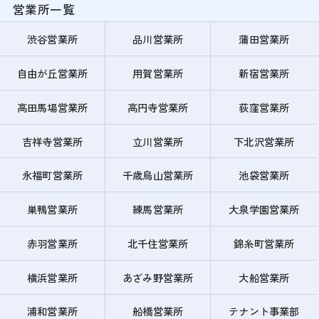
営業所一覧
渋谷営業所
品川営業所
蒲田営業所
自由が丘営業所
用賀営業所
新宿営業所
高田馬場営業所
高円寺営業所
荻窪営業所
吉祥寺営業所
立川営業所
下北沢営業所
永福町営業所
千歳烏山営業所
池袋営業所
巣鴨営業所
練馬営業所
大泉学園営業所
赤羽営業所
北千住営業所
錦糸町営業所
横浜営業所
あざみ野営業所
大船営業所
浦和営業所
船橋営業所
テナント事業部