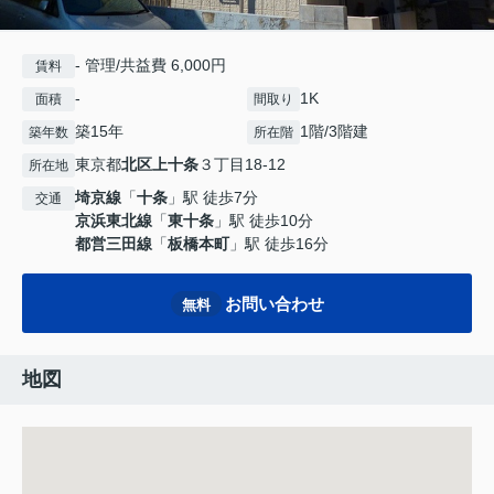
- 管理/共益費 6,000円
賃料
-
1K
面積
間取り
築15年
1階/3階建
築年数
所在階
東京都
北区
上十条
３丁目18-12
所在地
埼京線
「
十条
」駅 徒歩7分
交通
京浜東北線
「
東十条
」駅 徒歩10分
都営三田線
「
板橋本町
」駅 徒歩16分
お問い合わせ
無料
地図