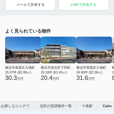
メールで共有する
LINEで共有する
よく見られている物件
横浜市青葉区大場町
横浜市港北区下田町２丁目
横浜市青葉区大場町
25.07坪 (82.88㎡)
19.18坪 (63.43㎡)
24.80坪 (82.00㎡)
1
30.3
20.4
31.6
万円
万円
万円
をお探しならニチワ
北区の賃貸物件一覧
十条駅
Calm