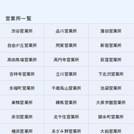
営業所一覧
渋谷営業所
品川営業所
蒲田営業所
自由が丘営業所
用賀営業所
新宿営業所
高田馬場営業所
高円寺営業所
荻窪営業所
吉祥寺営業所
立川営業所
下北沢営業所
永福町営業所
千歳烏山営業所
池袋営業所
巣鴨営業所
練馬営業所
大泉学園営業所
赤羽営業所
北千住営業所
錦糸町営業所
横浜営業所
あざみ野営業所
大船営業所