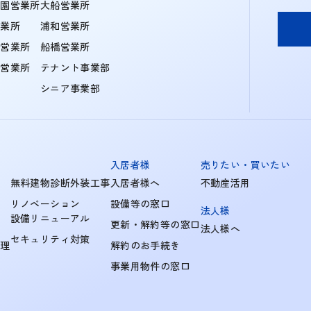
学園営業所
大船営業所
営業所
浦和営業所
住営業所
船橋営業所
町営業所
テナント事業部
シニア事業部
入居者様
売りたい・買いたい
無料建物診断外装工事
入居者様へ
不動産活用
リノベーション
設備等の窓口
法人様
設備リニューアル
更新・解約等の窓口
法人様へ
セキュリティ対策
管理
解約のお手続き
事業用物件の窓口