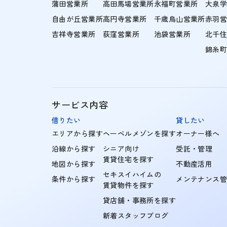
蒲田営業所
高田馬場営業所
永福町営業所
大泉
自由が丘営業所
高円寺営業所
千歳烏山営業所
赤羽
吉祥寺営業所
荻窪営業所
池袋営業所
北千
錦糸
サービス内容
借りたい
貸したい
エリアから探す
ヘーベルメゾンを探す
オーナー様へ
沿線から探す
シニア向け
受託・管理
賃貸住宅を探す
地図から探す
不動産活用
セキスイハイムの
条件から探す
メンテナンス
賃貸物件を探す
貸店舗・事務所を探す
新着スタッフブログ