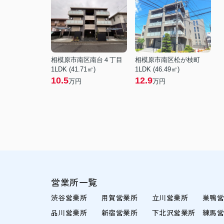
相模原市南区南台４丁目
相模原市南区松が枝町
1LDK (41.71㎡)
1LDK (46.49㎡)
10.5
12.9
万円
万円
営業所一覧
渋谷営業所
用賀営業所
立川営業所
巣鴨
品川営業所
新宿営業所
下北沢営業所
練馬