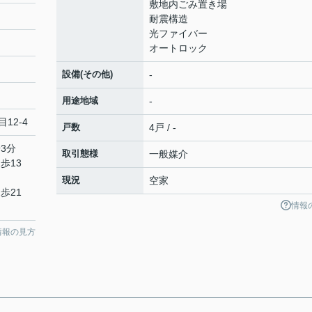
敷地内ごみ置き場
耐震構造
光ファイバー
オートロック
設備(その他)
-
用途地域
-
12-4
戸数
4戸 / -
3分
取引態様
一般媒介
歩13
現況
空家
歩21
情報
情報の見方