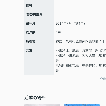
価格
-
管理/共益費
-
築年月
2017年7月（築9年）
総戸数
4戸
所在地
神奈川県
相模原市南区
東林間
４丁目
交通
小田急江ノ島線
「
東林間
」駅 徒歩
小田急小田原線
「
相模大野
」駅 徒
分
東急田園都市線
「
中央林間
」駅 徒
分
近隣の物件