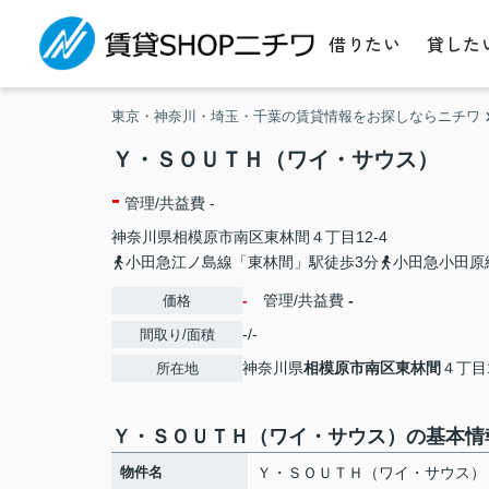
借りたい
貸した
東京・神奈川・埼玉・千葉の賃貸情報をお探しならニチワ
Ｙ・ＳＯＵＴＨ（ワイ・サウス）
-
管理/共益費 -
神奈川県
相模原市南区
東林間
４丁目12-4
小田急江ノ島線「東林間」駅徒歩3分
小田急小田原
-
管理/共益費
-
価格
-/-
間取り/面積
神奈川県
相模原市南区
東林間
４丁目1
所在地
Ｙ・ＳＯＵＴＨ（ワイ・サウス）の基本情
物件名
Ｙ・ＳＯＵＴＨ（ワイ・サウス）