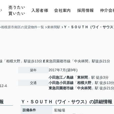
売りたい
い
入居者様
会社案内
採用情報
仲介会
買いたい
Ｙ・ＳＯＵＴＨ（ワイ・サウス
相模原市南区の賃貸物件一覧
東林間駅
線「相模大野」駅徒歩13分
東急田園都市線「中央林間」駅徒歩21分
2017年7月(築9年)
築年
小田急江ノ島線
「
東林間
」駅 徒歩3分
小田急小田原線
「
相模大野
」駅 徒歩13
交通
2-4
東急田園都市線
「
中央林間
」駅 徒歩21
報
Ｙ・ＳＯＵＴＨ（ワイ・サウス）の詳細情報
設備条件
駐輪場