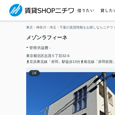
借りたい
貸した
東京・神奈川・埼玉・千葉の賃貸情報をお探しならニチワ
メゾンラフィーネ
-
管理/共益費 -
東京都
北区
志茂
５丁目32-6
京浜東北線「赤羽」駅徒歩13分
南北線「赤羽岩淵
1
/
6