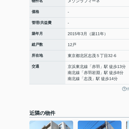
物件名
メゾンラフィーネ
価格
-
管理/共益費
-
築年月
2015年3月（築11年）
総戸数
12戸
所在地
東京都
北区
志茂
５丁目32-6
交通
京浜東北線
「
赤羽
」駅 徒歩13分
南北線
「
赤羽岩淵
」駅 徒歩8分
南北線
「
志茂
」駅 徒歩14分
近隣の物件