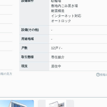
設備条件
駐輪場
敷地内ごみ置き場
耐震構造
インターネット対応
オートロック
設備(その他)
-
用途地域
-
戸数
12戸 / -
取引態様
専任媒介
現況
居住中
情報の見方
情報