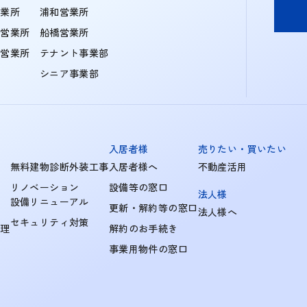
営業所
浦和営業所
住営業所
船橋営業所
町営業所
テナント事業部
シニア事業部
入居者様
売りたい・買いたい
無料建物診断外装工事
入居者様へ
不動産活用
リノベーション
設備等の窓口
法人様
設備リニューアル
更新・解約等の窓口
法人様へ
セキュリティ対策
管理
解約のお手続き
事業用物件の窓口