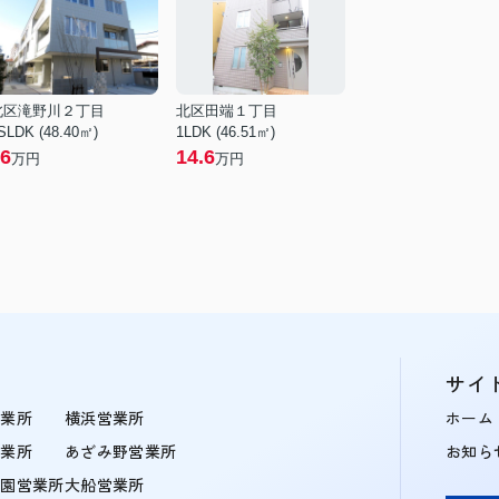
北区滝野川２丁目
北区田端１丁目
SLDK (48.40㎡)
1LDK (46.51㎡)
6
14.6
万円
万円
サイ
営業所
横浜営業所
ホーム
営業所
あざみ野営業所
お知ら
学園営業所
大船営業所