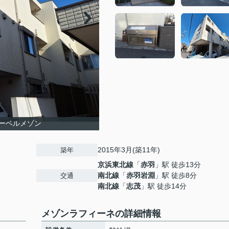
ーベルメゾン
2015年3月(築11年)
築年
京浜東北線
「
赤羽
」駅 徒歩13分
南北線
「
赤羽岩淵
」駅 徒歩8分
交通
南北線
「
志茂
」駅 徒歩14分
メゾンラフィーネの詳細情報