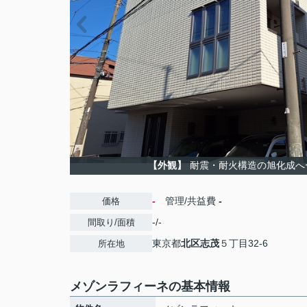
【外観】
耐震・耐火構造の旭化成へ
-
管理/共益費
-
価格
-/-
間取り/面積
東京都
北区
志茂
５丁目32-6
所在地
メゾンラフィーネの基本情報