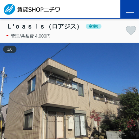
Ｌ’ｏａｓｉｓ（ロアジス）
空室0
-
管理/共益費 4,000円
1
/
6