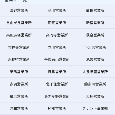
渋谷営業所
品川営業所
蒲田営業所
自由が丘営業所
用賀営業所
新宿営業所
高田馬場営業所
高円寺営業所
荻窪営業所
吉祥寺営業所
立川営業所
下北沢営業所
永福町営業所
千歳烏山営業所
池袋営業所
巣鴨営業所
練馬営業所
大泉学園営業所
赤羽営業所
北千住営業所
錦糸町営業所
横浜営業所
あざみ野営業所
大船営業所
浦和営業所
船橋営業所
テナント事業部