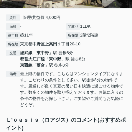
- 管理/共益費 4,000円
賃料
-
1LDK
面積
間取り
築11年
2階/2階建
築年数
所在階
東京都
中野区
上高田
１丁目26-10
所在地
総武線
「
東中野
」駅 徒歩8分
交通
都営大江戸線
「
東中野
」駅 徒歩8分
東西線
「
落合
」駅 徒歩8分
最上階の物件です。こちらはマンションタイプになりま
備考
す。こだわりの条件として多い、駅徒歩8分の物件で
す。風通しが良く真夏の暑い日も快適に過ごせる物件で
す。数多くの物件を取り揃えております。お気に入りの
条件の物件をお探し下さい。ご要望やご質問もお気軽に
どうぞ。
Ｌ’ｏａｓｉｓ（ロアジス）のコメント(おすすめポ
イント)