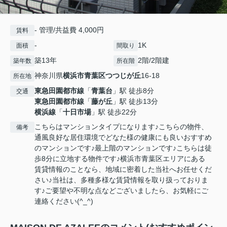
- 管理/共益費 4,000円
賃料
-
1K
面積
間取り
築13年
2階/2階建
築年数
所在階
神奈川県
横浜市青葉区
つつじが丘
16-18
所在地
東急田園都市線
「
青葉台
」駅 徒歩8分
交通
東急田園都市線
「
藤が丘
」駅 徒歩13分
横浜線
「
十日市場
」駅 徒歩22分
こちらはマンションタイプになります♪こちらの物件、
備考
通風良好な居住環境でどなた様の健康にも良いおすすめ
のマンションです♪最上階のマンションです♪こちらは徒
歩8分に立地する物件です♪横浜市青葉区エリアにある
賃貸情報のことなら、地域に密着した当社へお任せくだ
さい♪当社は、多種多様な賃貸情報を取り扱っておりま
す♪ご要望や不明な点などございましたら、お気軽にご
連絡ください(^_^)