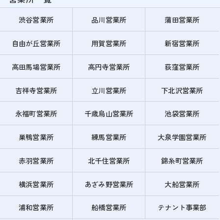
渋谷営業所
品川営業所
蒲田営業所
自由が丘営業所
用賀営業所
新宿営業所
高田馬場営業所
高円寺営業所
荻窪営業所
吉祥寺営業所
立川営業所
下北沢営業所
永福町営業所
千歳烏山営業所
池袋営業所
巣鴨営業所
練馬営業所
大泉学園営業所
赤羽営業所
北千住営業所
錦糸町営業所
横浜営業所
あざみ野営業所
大船営業所
浦和営業所
船橋営業所
テナント事業部