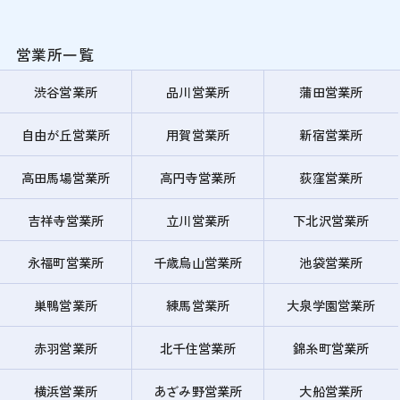
営業所一覧
渋谷営業所
品川営業所
蒲田営業所
自由が丘営業所
用賀営業所
新宿営業所
高田馬場営業所
高円寺営業所
荻窪営業所
吉祥寺営業所
立川営業所
下北沢営業所
永福町営業所
千歳烏山営業所
池袋営業所
巣鴨営業所
練馬営業所
大泉学園営業所
赤羽営業所
北千住営業所
錦糸町営業所
横浜営業所
あざみ野営業所
大船営業所