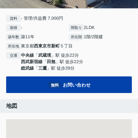
- 管理/共益費 7,000円
賃料
-
2LDK
面積
間取り
築11年
1階/2階建
築年数
所在階
東京都
西東京市
新町
５丁目
所在地
中央線
「
武蔵境
」駅 徒歩22分
交通
西武新宿線
「
田無
」駅 徒歩22分
総武線
「
三鷹
」駅 徒歩39分
お問い合わせ
無料
地図