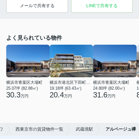
メールで共有する
LINEで共有する
よく見られている物件
横浜市青葉区大場町
横浜市港北区下田町２丁目
横浜市青葉区大場町
25.07坪 (82.88㎡)
19.18坪 (63.43㎡)
24.80坪 (82.00㎡)
1
30.3
20.4
31.6
万円
万円
万円
ワ
西東京市の賃貸物件一覧
武蔵境駅
アルページュ欅