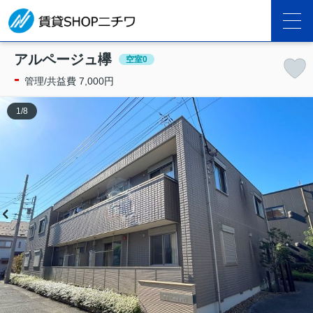
アルページュ欅
空室0
-
管理/共益費 7,000円
1
/
8