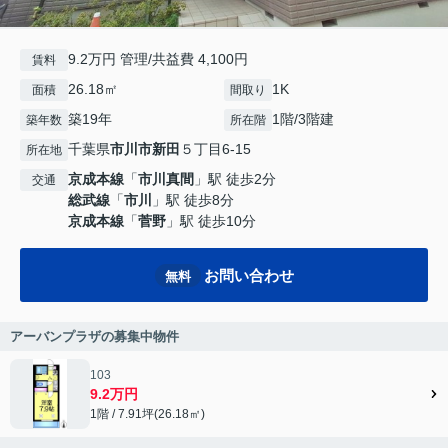
9.2万円 管理/共益費 4,100円
賃料
26.18㎡
1K
面積
間取り
築19年
1階/3階建
築年数
所在階
千葉県
市川市
新田
５丁目6-15
所在地
京成本線
「
市川真間
」駅 徒歩2分
交通
総武線
「
市川
」駅 徒歩8分
京成本線
「
菅野
」駅 徒歩10分
お問い合わせ
無料
アーバンプラザの募集中物件
103
9.2万円
1階 / 7.91坪(26.18㎡)