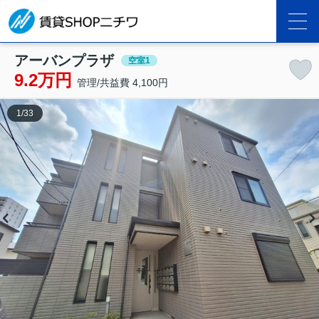
アーバンプラザ
空室1
9.2万円
管理/共益費 4,100円
1
/
33