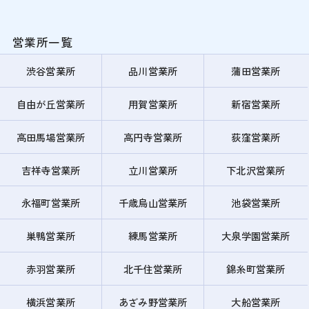
営業所一覧
渋谷営業所
品川営業所
蒲田営業所
自由が丘営業所
用賀営業所
新宿営業所
高田馬場営業所
高円寺営業所
荻窪営業所
吉祥寺営業所
立川営業所
下北沢営業所
永福町営業所
千歳烏山営業所
池袋営業所
巣鴨営業所
練馬営業所
大泉学園営業所
赤羽営業所
北千住営業所
錦糸町営業所
横浜営業所
あざみ野営業所
大船営業所