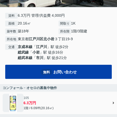
6.3万円 管理/共益費 4,000円
賃料
20.16㎡
1K
面積
間取り
築18年
1階/3階建
築年数
所在階
東京都
江戸川区
北小岩
３丁目19-9
所在地
京成本線
「
江戸川
」駅 徒歩2分
交通
総武線
「
小岩
」駅 徒歩16分
総武本線
「
市川
」駅 徒歩21分
お問い合わせ
無料
コンフォール・オセロの募集中物件
105
6.3万円
1階 / 6.09坪(20.16㎡)