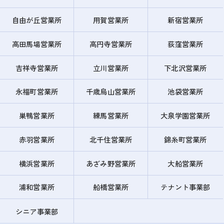
自由が丘営業所
用賀営業所
新宿営業所
高田馬場営業所
高円寺営業所
荻窪営業所
吉祥寺営業所
立川営業所
下北沢営業所
永福町営業所
千歳烏山営業所
池袋営業所
巣鴨営業所
練馬営業所
大泉学園営業所
赤羽営業所
北千住営業所
錦糸町営業所
横浜営業所
あざみ野営業所
大船営業所
浦和営業所
船橋営業所
テナント事業部
シニア事業部