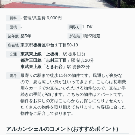
- 管理/共益費 6,000円
賃料
-
1LDK
面積
間取り
築5年
1階/2階建
築年数
所在階
東京都
板橋区
中台
１丁目50-19
所在地
東武東上線
「
上板橋
」駅 徒歩11分
交通
都営三田線
「
志村三丁目
」駅 徒歩20分
東武東上線
「
ときわ台
」駅 徒歩23分
最寄りの駅まで徒歩11分の物件です。風通しが良好な
備考
ので、夏も涼しい風がはいってきます。こちらは初期費
用をカードでお支払いいただける物件なので、支払い手
続きの手間が省けます。こちらの物件はアパートです。
物件をお探しの方はこちらからお探しになりませんか。
たくさんの物件を取り揃えております。お客様に合った
物件をご紹介して参ります。
アルカンシェルのコメント(おすすめポイント)