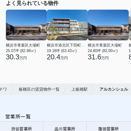
よく見られている物件
横浜市青葉区大場町
横浜市港北区下田町２丁目
横浜市青葉区大場町
25.07坪 (82.88㎡)
19.18坪 (63.43㎡)
24.80坪 (82.00㎡)
1
30.3
20.4
31.6
万円
万円
万円
チワ
板橋区の賃貸物件一覧
上板橋駅
アルカンシェル
営業所一覧
渋谷営業所
品川営業所
蒲田営業所