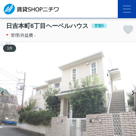
日吉本町6丁目ヘーベルハウス
空室0
-
管理/共益費 -
1
/
9