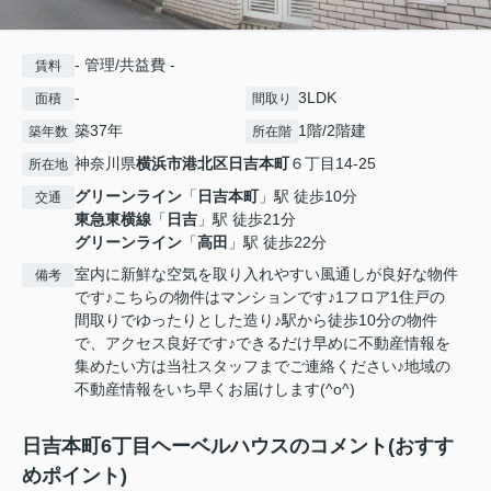
- 管理/共益費 -
賃料
-
3LDK
面積
間取り
築37年
1階/2階建
築年数
所在階
神奈川県
横浜市港北区
日吉本町
６丁目14-25
所在地
グリーンライン
「
日吉本町
」駅 徒歩10分
交通
東急東横線
「
日吉
」駅 徒歩21分
グリーンライン
「
高田
」駅 徒歩22分
室内に新鮮な空気を取り入れやすい風通しが良好な物件
備考
です♪こちらの物件はマンションです♪1フロア1住戸の
間取りでゆったりとした造り♪駅から徒歩10分の物件
で、アクセス良好です♪できるだけ早めに不動産情報を
集めたい方は当社スタッフまでご連絡ください♪地域の
不動産情報をいち早くお届けします(^o^)
日吉本町6丁目ヘーベルハウスのコメント(おすす
めポイント)