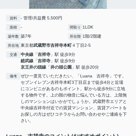
- 管理/共益費 5,500円
賃料
-
1LDK
面積
間取り
築7年
1階/2階建
築年数
所在階
東京都
武蔵野市
吉祥寺本町
４丁目2-5
所在地
中央線
「
吉祥寺
」駅 徒歩9分
交通
総武線
「
吉祥寺
」駅 徒歩9分
京王井の頭線
「
井の頭公園
」駅 徒歩20分
ぜひ一度見ていただきたい、「Luana 吉祥寺」です。
備考
セブンイレブン吉祥寺本町3丁目店まで徒歩4分と近場
にコンビニがあるのもポイント。駅から徒歩9分に立地
する物件です。上の階の物音に悩んでいる方は、上階無
しのマンションはいかがでしょうか。武蔵野市エリアと
中央線吉祥寺付近での賃貸マンション、賃貸アパートを
お探しの方はぜひコチラからお問い合わせやご連絡を下
さい。