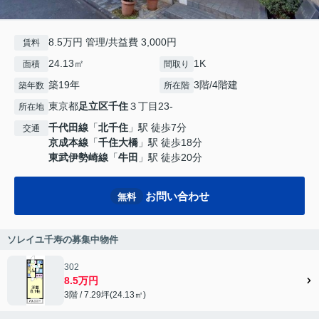
8.5万円 管理/共益費 3,000円
賃料
24.13㎡
1K
面積
間取り
築19年
3階/4階建
築年数
所在階
東京都
足立区
千住
３丁目23-
所在地
千代田線
「
北千住
」駅 徒歩7分
交通
京成本線
「
千住大橋
」駅 徒歩18分
東武伊勢崎線
「
牛田
」駅 徒歩20分
お問い合わせ
無料
ソレイユ千寿の募集中物件
302
8.5万円
3階 / 7.29坪(24.13㎡)