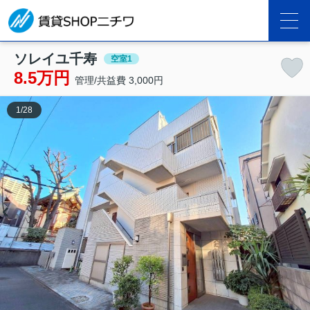
ソレイユ千寿
空室1
8.5万円
管理/共益費 3,000円
1
/
28