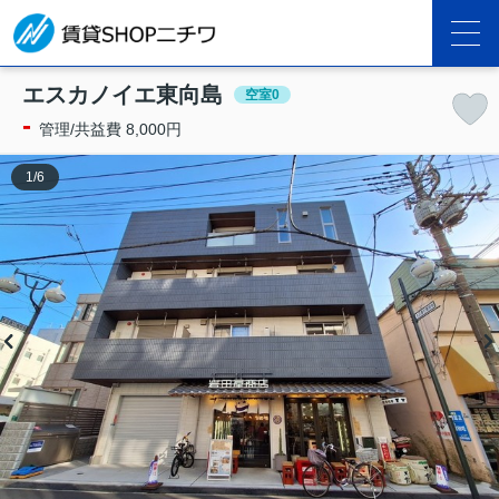
エスカノイエ東向島
空室0
-
管理/共益費 8,000円
1
/
6