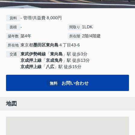
- 管理/共益費 8,000円
賃料
-
1LDK
面積
間取り
築4年
2階/4階建
築年数
所在階
東京都
墨田区
東向島
４丁目43-6
所在地
東武伊勢崎線
「
東向島
」駅 徒歩3分
交通
京成押上線
「
京成曳舟
」駅 徒歩13分
京成押上線
「
八広
」駅 徒歩15分
お問い合わせ
無料
地図