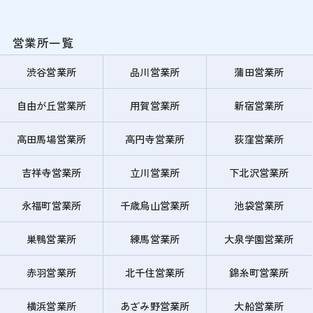
営業所一覧
渋谷営業所
品川営業所
蒲田営業所
自由が丘営業所
用賀営業所
新宿営業所
高田馬場営業所
高円寺営業所
荻窪営業所
吉祥寺営業所
立川営業所
下北沢営業所
永福町営業所
千歳烏山営業所
池袋営業所
巣鴨営業所
練馬営業所
大泉学園営業所
赤羽営業所
北千住営業所
錦糸町営業所
横浜営業所
あざみ野営業所
大船営業所