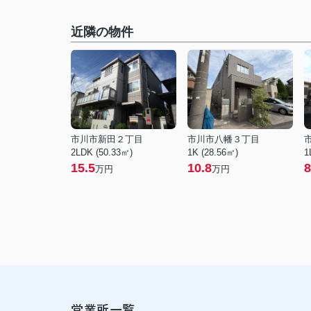
近隣の物件
市川市新田２丁目
市川市八幡３丁目
2LDK (50.33㎡)
1K (28.56㎡)
1
15.5
10.8
8
万円
万円
営業所一覧