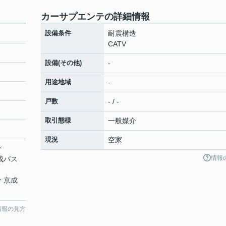
カーサプエンテの詳細情報
設備条件
耐震構造
CATV
設備(その他)
-
用途地域
-
戸数
- / -
取引態様
一般媒介
現況
空家
分
情報
京成バス
分 京成
情報の見方