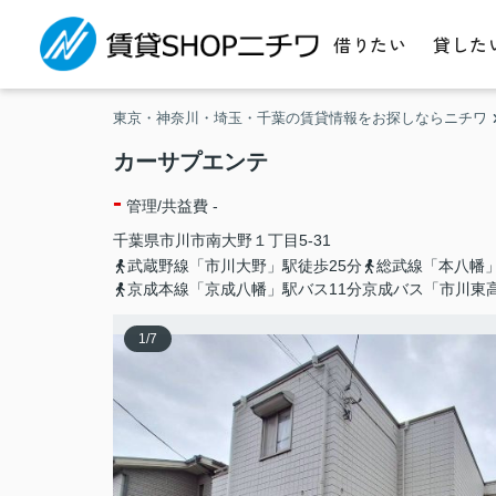
借りたい
貸した
東京・神奈川・埼玉・千葉の賃貸情報をお探しならニチワ
カーサプエンテ
-
管理/共益費 -
千葉県
市川市
南大野
１丁目5-31
武蔵野線「市川大野」駅徒歩25分
総武線「本八幡」
京成本線「京成八幡」駅バス11分京成バス「市川東
1
/
7