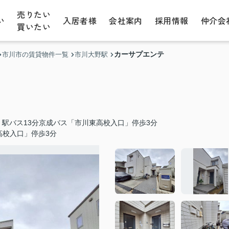
売りたい
い
入居者様
会社案内
採用情報
仲介会
買いたい
カーサプエンテ
市川市の賃貸物件一覧
市川大野駅
駅バス13分京成バス「市川東高校入口」停歩3分
高校入口」停歩3分