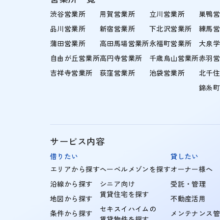
渋谷営業所
用賀営業所
立川営業所
巣鴨
品川営業所
新宿営業所
下北沢営業所
練馬
蒲田営業所
高田馬場営業所
永福町営業所
大泉
自由が丘営業所
高円寺営業所
千歳烏山営業所
赤羽
吉祥寺営業所
荻窪営業所
池袋営業所
北千
錦糸
サービス内容
借りたい
貸したい
エリアから探す
ヘーベルメゾンを探す
オーナー様へ
沿線から探す
シニア向け
受託・管理
賃貸住宅を探す
地図から探す
不動産活用
セキスイハイムの
条件から探す
メンテナンス
賃貸物件を探す