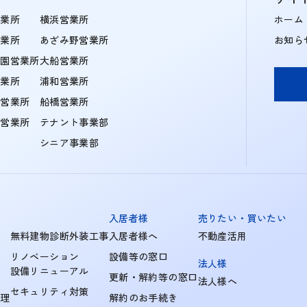
営業所
横浜営業所
ホーム
営業所
あざみ野営業所
お知ら
学園営業所
大船営業所
営業所
浦和営業所
住営業所
船橋営業所
町営業所
テナント事業部
シニア事業部
入居者様
売りたい・買いたい
無料建物診断外装工事
入居者様へ
不動産活用
リノベーション
設備等の窓口
法人様
設備リニューアル
更新・解約等の窓口
法人様へ
セキュリティ対策
管理
解約のお手続き