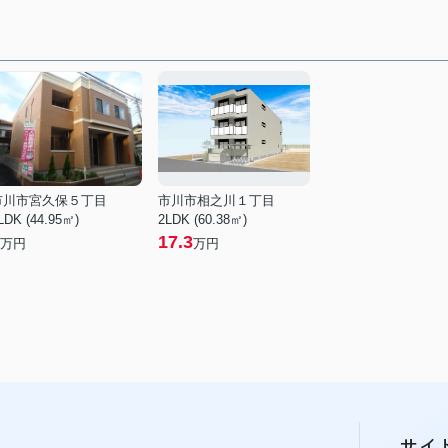
市川市宮久保５丁目
市川市相之川１丁目
LDK (44.95㎡)
2LDK (60.38㎡)
17.3
万円
万円
サイ