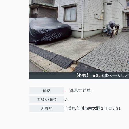
【外観】
★旭化成ヘーベルメ
-
管理/共益費
-
価格
-/-
間取り/面積
千葉県
市川市
南大野
１丁目5-31
所在地