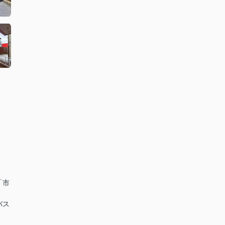
「市
バス