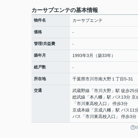
カーサプエンテの基本情報
物件名
カーサプエンテ
価格
-
管理/共益費
-
築年月
1993年3月（築33年）
総戸数
-
所在地
千葉県
市川市
南大野
１丁目5-31
交通
武蔵野線
「
市川大野
」駅 徒歩25
総武線
「
本八幡
」駅 バス13分 
「市川東高校入口」 停歩3分
京成本線
「
京成八幡
」駅 バス11
バス「市川東高校入口」 停歩3分