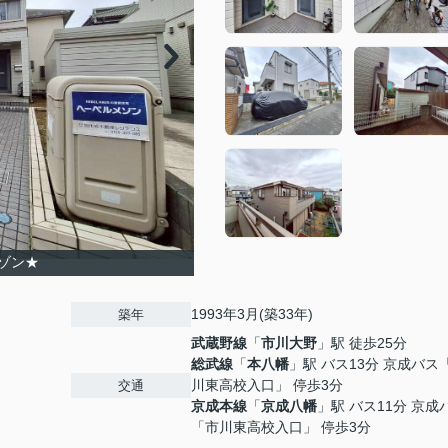
ゾン★
1993年3月(築33年)
築年
武蔵野線
「
市川大野
」駅 徒歩25分
総武線
「
本八幡
」駅 バス13分 京成バス
川東高校入口」 停歩3分
交通
京成本線
「
京成八幡
」駅 バス11分 京成
「市川東高校入口」 停歩3分