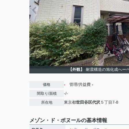
【外観】
耐震構造の旭化成へー
-
管理/共益費
-
価格
-/-
間取り/面積
東京都
世田谷区
代沢
５丁目7-8
所在地
メゾン・ド・ボヌールの基本情報