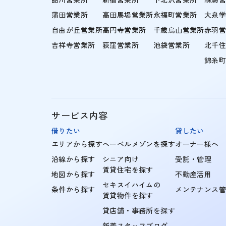
蒲田営業所
高田馬場営業所
永福町営業所
大泉
自由が丘営業所
高円寺営業所
千歳烏山営業所
赤羽
吉祥寺営業所
荻窪営業所
池袋営業所
北千
錦糸
サービス内容
借りたい
貸したい
エリアから探す
ヘーベルメゾンを探す
オーナー様へ
沿線から探す
シニア向け
受託・管理
賃貸住宅を探す
地図から探す
不動産活用
セキスイハイムの
条件から探す
メンテナンス
賃貸物件を探す
貸店舗・事務所を探す
新着スタッフブログ