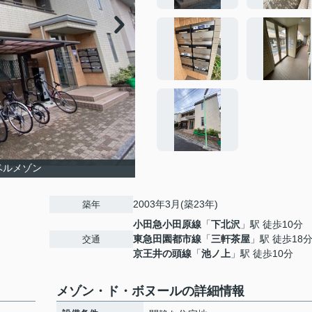
ベルメゾン
2003年3月(築23年)
築年
小田急小田原線
「
下北沢
」駅 徒歩10分
東急田園都市線
「
三軒茶屋
」駅 徒歩18
交通
京王井の頭線
「
池ノ上
」駅 徒歩10分
メゾン・ド・ボヌールの詳細情報