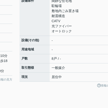
設備条件
閑静な住宅地
駐輪場
敷地内ごみ置き場
耐震構造
CATV
光ファイバー
オートロック
設備(その他)
-
用途地域
-
10分
戸数
8戸 / -
歩18
取引態様
一般媒介
0分
現況
居住中
情報の見方
情報