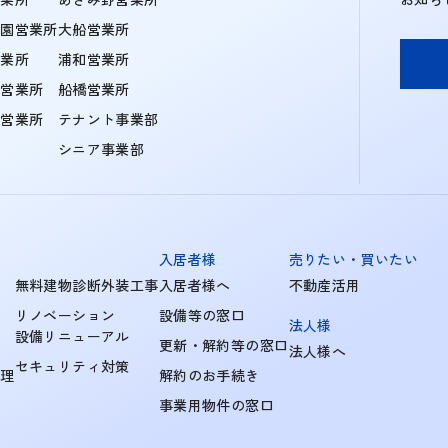
学園営業所
大船営業所
営業所
浦和営業所
住営業所
船橋営業所
町営業所
テナント事業部
シニア事業部
入居者様
売りたい・買いたい
無料建物診断外装工事
入居者様へ
不動産活用
リノベーション
設備等の窓口
法人様
設備リニューアル
更新・解約等の窓口
法人様へ
セキュリティ対策
管理
解約のお手続き
事業用物件の窓口