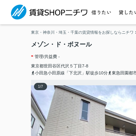
借りたい
貸した
東京・神奈川・埼玉・千葉の賃貸情報をお探しならニチワ
メゾン・ド・ボヌール
-
管理/共益費 -
東京都
世田谷区
代沢
５丁目7-8
小田急小田原線「下北沢」駅徒歩10分
東急田園都
1
/
7