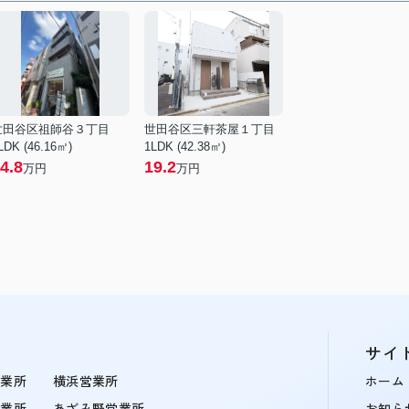
世田谷区祖師谷３丁目
世田谷区三軒茶屋１丁目
LDK (46.16㎡)
1LDK (42.38㎡)
4.8
19.2
万円
万円
サイ
営業所
横浜営業所
ホーム
営業所
あざみ野営業所
お知ら