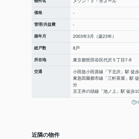
物件名
メゾン・ド・ボヌール
価格
-
管理/共益費
-
築年月
2003年3月（築23年）
総戸数
8戸
所在地
東京都
世田谷区
代沢
５丁目7-8
交通
小田急小田原線
「
下北沢
」駅 徒歩
東急田園都市線
「
三軒茶屋
」駅 徒
分
京王井の頭線
「
池ノ上
」駅 徒歩1
近隣の物件