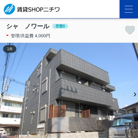
シャ ノワール
空室0
-
管理/共益費 4,000円
1
/
8