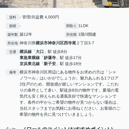
- 管理/共益費 4,000円
賃料
-
1LDK
面積
間取り
築12年
1階/3階建
築年数
所在階
神奈川県
横浜市神奈川区
西寺尾
２丁目3-7
所在地
横浜線
「
大口
」駅 徒歩8分
交通
東急東横線
「
妙蓮寺
」駅 徒歩17分
京浜東北線
「
新子安
」駅 徒歩18分
横浜市神奈川区周辺にある物件をお求めの方は「シャ
備考
ノワール」はいかがでしょうか。魅力あふれる1フロア
2住戸のため、開放感が嬉しいマンションです。こだわ
りの条件として多い、駅徒歩8分の物件です。夏場の電
気代も安く抑えられる通風良好で快適なマンションで
す。条件の中からご希望の物件が見つからない場合は、
当社スタッフまでお気軽にお尋ねください。お客様のご
希望の物件を共に見つけていきましょう。