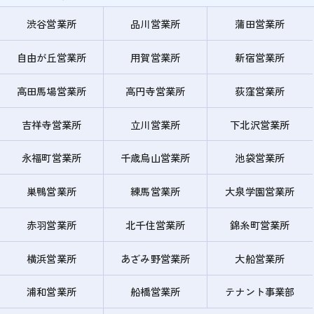
渋谷営業所
品川営業所
蒲田営業所
自由が丘営業所
用賀営業所
新宿営業所
高田馬場営業所
高円寺営業所
荻窪営業所
吉祥寺営業所
立川営業所
下北沢営業所
永福町営業所
千歳烏山営業所
池袋営業所
巣鴨営業所
練馬営業所
大泉学園営業所
赤羽営業所
北千住営業所
錦糸町営業所
横浜営業所
あざみ野営業所
大船営業所
浦和営業所
船橋営業所
テナント事業部