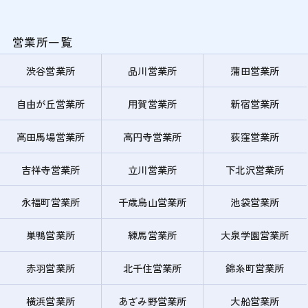
営業所一覧
渋谷営業所
品川営業所
蒲田営業所
自由が丘営業所
用賀営業所
新宿営業所
高田馬場営業所
高円寺営業所
荻窪営業所
吉祥寺営業所
立川営業所
下北沢営業所
永福町営業所
千歳烏山営業所
池袋営業所
巣鴨営業所
練馬営業所
大泉学園営業所
赤羽営業所
北千住営業所
錦糸町営業所
横浜営業所
あざみ野営業所
大船営業所