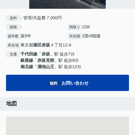
- 管理/共益費 7,000円
賃料
-
1DK
面積
間取り
築9年
1階/4階建
築年数
所在階
東京都
港区
赤坂
４丁目12-6
所在地
千代田線
「
赤坂
」駅 徒歩7分
交通
銀座線
「
赤坂見附
」駅 徒歩8分
南北線
「
溜池山王
」駅 徒歩12分
お問い合わせ
無料
地図