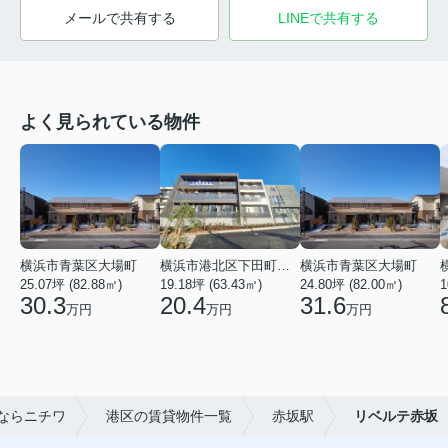
メールで共有する
LINEで共有する
よく見られている物件
横浜市青葉区大場町
横浜市港北区下田町２丁目
横浜市青葉区大場町
25.07坪 (82.88㎡)
19.18坪 (63.43㎡)
24.80坪 (82.00㎡)
1
30.3
20.4
31.6
万円
万円
万円
ならニチワ
港区の賃貸物件一覧
赤坂駅
リベルテ赤坂