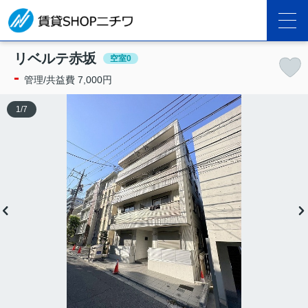
リベルテ赤坂
空室0
-
管理/共益費 7,000円
1
/
7