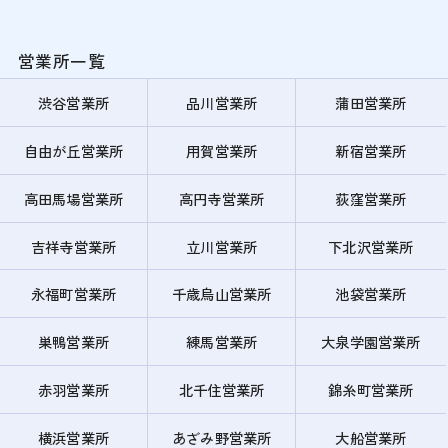
営業所一覧
渋谷営業所
品川営業所
蒲田営業所
自由が丘営業所
用賀営業所
新宿営業所
高田馬場営業所
高円寺営業所
荻窪営業所
吉祥寺営業所
立川営業所
下北沢営業所
永福町営業所
千歳烏山営業所
池袋営業所
巣鴨営業所
練馬営業所
大泉学園営業所
赤羽営業所
北千住営業所
錦糸町営業所
横浜営業所
あざみ野営業所
大船営業所