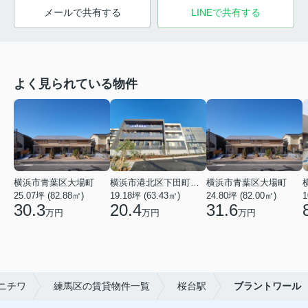
メールで共有する
LINEで共有する
よく見られている物件
横浜市青葉区大場町
横浜市港北区下田町２丁目
横浜市青葉区大場町
25.07坪 (82.88㎡)
19.18坪 (63.43㎡)
24.80坪 (82.00㎡)
1
30.3
20.4
31.6
万円
万円
万円
ニチワ
練馬区の賃貸物件一覧
桜台駅
ブラントワール