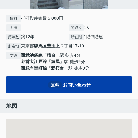
- 管理/共益費 5,000円
賃料
-
1K
面積
間取り
築12年
1階/3階建
築年数
所在階
東京都
練馬区
豊玉上
２丁目17-10
所在地
西武池袋線
「
桜台
」駅 徒歩4分
交通
都営大江戸線
「
練馬
」駅 徒歩9分
西武有楽町線
「
新桜台
」駅 徒歩9分
お問い合わせ
無料
地図