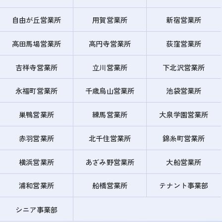
自由が丘営業所
用賀営業所
新宿営業所
高田馬場営業所
高円寺営業所
荻窪営業所
吉祥寺営業所
立川営業所
下北沢営業所
永福町営業所
千歳烏山営業所
池袋営業所
巣鴨営業所
練馬営業所
大泉学園営業所
赤羽営業所
北千住営業所
錦糸町営業所
横浜営業所
あざみ野営業所
大船営業所
浦和営業所
船橋営業所
テナント事業部
シニア事業部