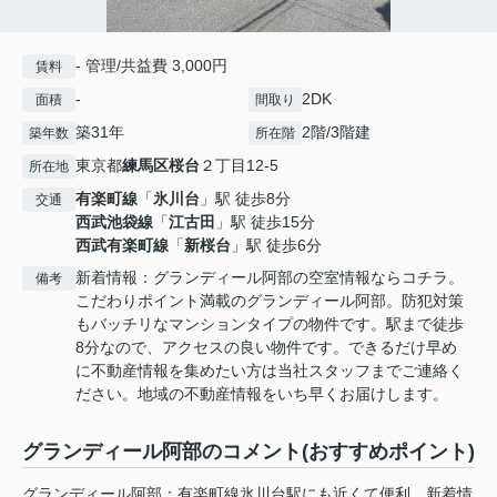
- 管理/共益費 3,000円
賃料
-
2DK
面積
間取り
築31年
2階/3階建
築年数
所在階
東京都
練馬区
桜台
２丁目12-5
所在地
有楽町線
「
氷川台
」駅 徒歩8分
交通
西武池袋線
「
江古田
」駅 徒歩15分
西武有楽町線
「
新桜台
」駅 徒歩6分
新着情報：グランディール阿部の空室情報ならコチラ。
備考
こだわりポイント満載のグランディール阿部。防犯対策
もバッチリなマンションタイプの物件です。駅まで徒歩
8分なので、アクセスの良い物件です。できるだけ早め
に不動産情報を集めたい方は当社スタッフまでご連絡く
ださい。地域の不動産情報をいち早くお届けします。
グランディール阿部のコメント(おすすめポイント)
グランディール阿部：有楽町線氷川台駅にも近くて便利。新着情