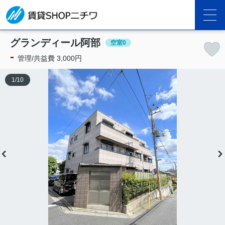
グランディール阿部
空室0
-
管理/共益費 3,000円
1
/
10