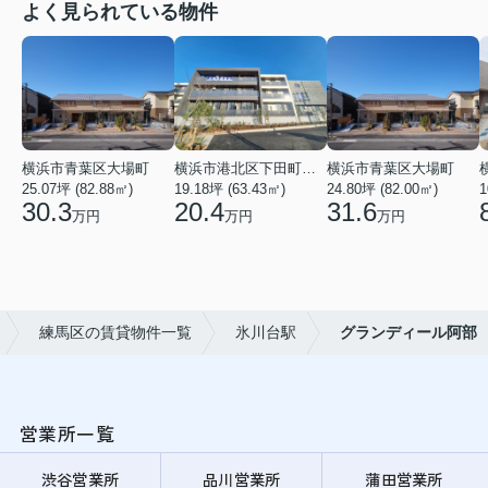
よく見られている物件
横浜市青葉区大場町
横浜市港北区下田町２丁目
横浜市青葉区大場町
25.07坪 (82.88㎡)
19.18坪 (63.43㎡)
24.80坪 (82.00㎡)
1
30.3
20.4
31.6
万円
万円
万円
練馬区の賃貸物件一覧
氷川台駅
グランディール阿部
営業所一覧
渋谷営業所
品川営業所
蒲田営業所