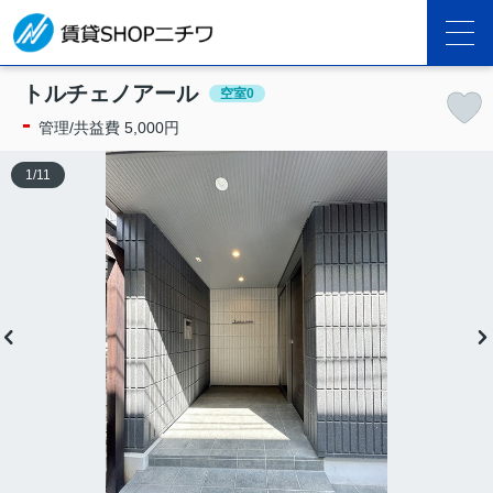
トルチェノアール
空室0
-
管理/共益費 5,000円
1
/
11