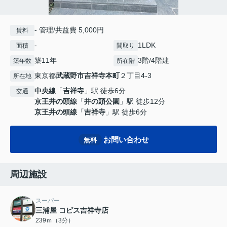
- 管理/共益費 5,000円
賃料
-
1LDK
面積
間取り
築11年
3階/4階建
築年数
所在階
東京都
武蔵野市
吉祥寺本町
２丁目4-3
所在地
中央線
「
吉祥寺
」駅 徒歩6分
交通
京王井の頭線
「
井の頭公園
」駅 徒歩12分
京王井の頭線
「
吉祥寺
」駅 徒歩6分
お問い合わせ
無料
周辺施設
スーパー
三浦屋 コピス吉祥寺店
239ｍ（3分）