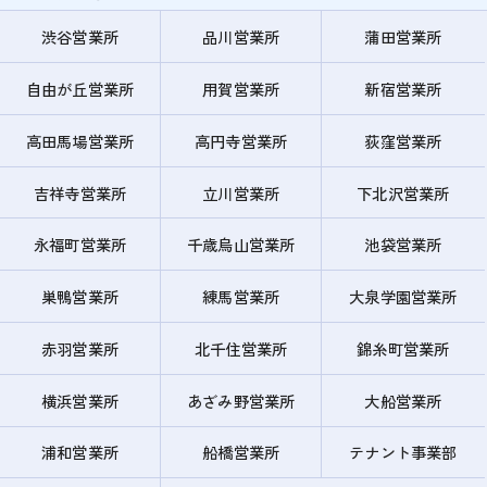
渋谷営業所
品川営業所
蒲田営業所
自由が丘営業所
用賀営業所
新宿営業所
高田馬場営業所
高円寺営業所
荻窪営業所
吉祥寺営業所
立川営業所
下北沢営業所
永福町営業所
千歳烏山営業所
池袋営業所
巣鴨営業所
練馬営業所
大泉学園営業所
赤羽営業所
北千住営業所
錦糸町営業所
横浜営業所
あざみ野営業所
大船営業所
浦和営業所
船橋営業所
テナント事業部