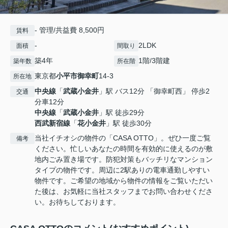
- 管理/共益費 8,500円
賃料
-
2LDK
面積
間取り
築4年
1階/3階建
築年数
所在階
東京都
小平市
御幸町
14-3
所在地
中央線
「
武蔵小金井
」駅 バス12分 「御幸町西」 停歩2
交通
分車12分
中央線
「
武蔵小金井
」駅 徒歩29分
西武新宿線
「
花小金井
」駅 徒歩30分
当社イチオシの物件の「CASA OTTO」。ぜひ一度ご覧
備考
ください。忙しいあなたの時間を有効的に使えるのが敷
地内ごみ置き場です。防犯対策もバッチリなマンション
タイプの物件です。周辺に2駅ありの電車通勤しやすい
物件です。ご希望の地域から物件の情報をご覧いただい
た後は、お気軽に当社スタッフまでお問い合わせくださ
い。お待ちしております。