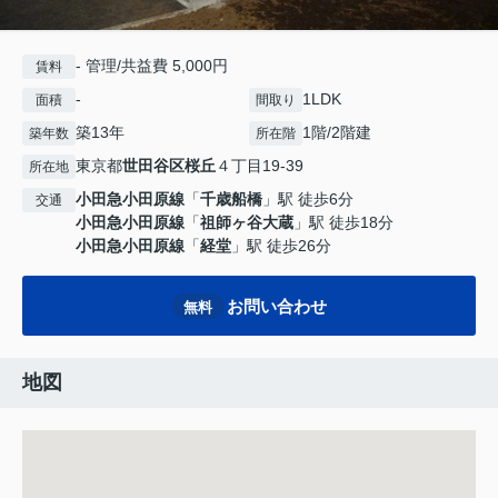
- 管理/共益費 5,000円
賃料
-
1LDK
面積
間取り
築13年
1階/2階建
築年数
所在階
東京都
世田谷区
桜丘
４丁目19-39
所在地
小田急小田原線
「
千歳船橋
」駅 徒歩6分
交通
小田急小田原線
「
祖師ヶ谷大蔵
」駅 徒歩18分
小田急小田原線
「
経堂
」駅 徒歩26分
お問い合わせ
無料
地図