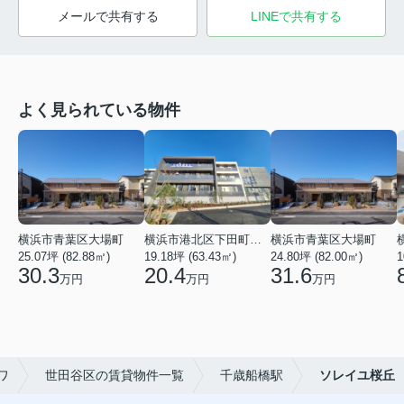
メールで共有する
LINEで共有する
よく見られている物件
横浜市青葉区大場町
横浜市港北区下田町２丁目
横浜市青葉区大場町
25.07坪 (82.88㎡)
19.18坪 (63.43㎡)
24.80坪 (82.00㎡)
1
30.3
20.4
31.6
万円
万円
万円
ワ
世田谷区の賃貸物件一覧
千歳船橋駅
ソレイユ桜丘