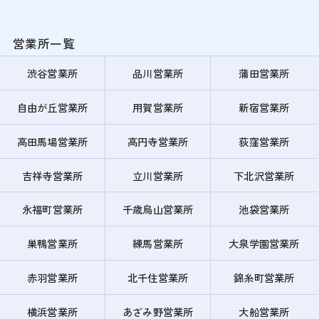
営業所一覧
渋谷営業所
品川営業所
蒲田営業所
自由が丘営業所
用賀営業所
新宿営業所
高田馬場営業所
高円寺営業所
荻窪営業所
吉祥寺営業所
立川営業所
下北沢営業所
永福町営業所
千歳烏山営業所
池袋営業所
巣鴨営業所
練馬営業所
大泉学園営業所
赤羽営業所
北千住営業所
錦糸町営業所
横浜営業所
あざみ野営業所
大船営業所