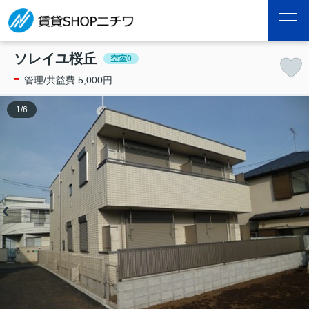
ソレイユ桜丘
空室0
-
管理/共益費 5,000円
1
/
6