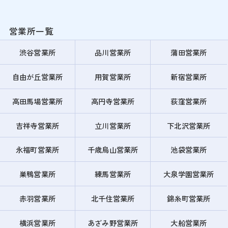
営業所一覧
渋谷営業所
品川営業所
蒲田営業所
自由が丘営業所
用賀営業所
新宿営業所
高田馬場営業所
高円寺営業所
荻窪営業所
吉祥寺営業所
立川営業所
下北沢営業所
永福町営業所
千歳烏山営業所
池袋営業所
巣鴨営業所
練馬営業所
大泉学園営業所
赤羽営業所
北千住営業所
錦糸町営業所
横浜営業所
あざみ野営業所
大船営業所