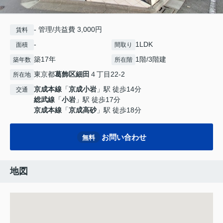
- 管理/共益費 3,000円
賃料
-
1LDK
面積
間取り
築17年
1階/3階建
築年数
所在階
東京都
葛飾区
細田
４丁目22-2
所在地
京成本線
「
京成小岩
」駅 徒歩14分
交通
総武線
「
小岩
」駅 徒歩17分
京成本線
「
京成高砂
」駅 徒歩18分
お問い合わせ
無料
地図