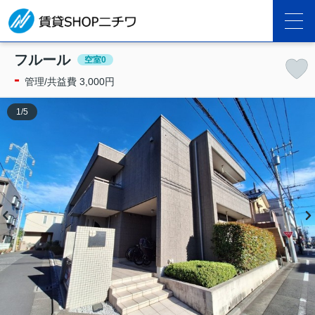
フルール
空室0
-
管理/共益費 3,000円
1
/
5