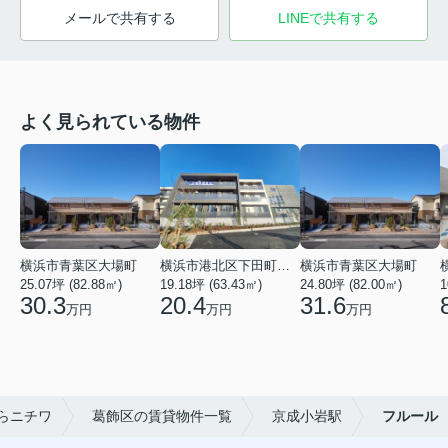
メールで共有する
LINEで共有する
よく見られている物件
横浜市青葉区大場町
横浜市港北区下田町２丁目
横浜市青葉区大場町
25.07坪 (82.88㎡)
19.18坪 (63.43㎡)
24.80坪 (82.00㎡)
1
30.3
20.4
31.6
万円
万円
万円
らニチワ
葛飾区の賃貸物件一覧
京成小岩駅
フルール