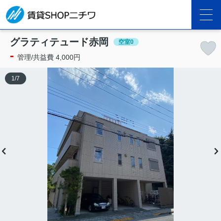
グラティテュード赤岡
空室0
-
管理/共益費 4,000円
1
/
7