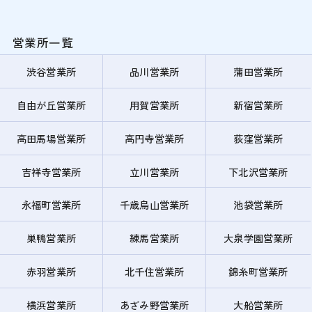
営業所一覧
渋谷営業所
品川営業所
蒲田営業所
自由が丘営業所
用賀営業所
新宿営業所
高田馬場営業所
高円寺営業所
荻窪営業所
吉祥寺営業所
立川営業所
下北沢営業所
永福町営業所
千歳烏山営業所
池袋営業所
巣鴨営業所
練馬営業所
大泉学園営業所
赤羽営業所
北千住営業所
錦糸町営業所
横浜営業所
あざみ野営業所
大船営業所