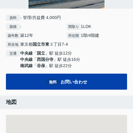
- 管理/共益費 4,000円
賃料
-
1LDK
面積
間取り
築12年
1階/4階建
築年数
所在階
東京都
国立市
東
３丁目7-4
所在地
中央線
「
国立
」駅 徒歩12分
交通
中央線
「
西国分寺
」駅 徒歩16分
南武線
「
谷保
」駅 徒歩22分
お問い合わせ
無料
地図