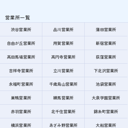
営業所一覧
渋谷営業所
品川営業所
蒲田営業所
自由が丘営業所
用賀営業所
新宿営業所
高田馬場営業所
高円寺営業所
荻窪営業所
吉祥寺営業所
立川営業所
下北沢営業所
永福町営業所
千歳烏山営業所
池袋営業所
巣鴨営業所
練馬営業所
大泉学園営業所
赤羽営業所
北千住営業所
錦糸町営業所
横浜営業所
あざみ野営業所
大船営業所