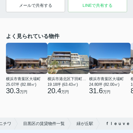
メールで共有する
LINEで共有する
よく見られている物件
横浜市青葉区大場町
横浜市港北区下田町２丁目
横浜市青葉区大場町
25.07坪 (82.88㎡)
19.18坪 (63.43㎡)
24.80坪 (82.00㎡)
1
30.3
20.4
31.6
万円
万円
万円
ニチワ
目黒区の賃貸物件一覧
緑が丘駅
ｆｌｅｕｖｅ