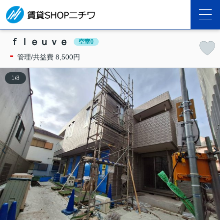
ｆｌｅｕｖｅ
空室0
-
管理/共益費 8,500円
1
/
8