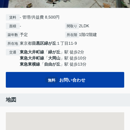
- 管理/共益費 8,500円
賃料
-
2LDK
面積
間取り
予定
1階/2階建
築年数
所在階
東京都
目黒区
緑が丘
１丁目11-9
所在地
東急大井町線
「
緑が丘
」駅 徒歩2分
交通
東急大井町線
「
大岡山
」駅 徒歩10分
東急東横線
「
自由が丘
」駅 徒歩13分
お問い合わせ
無料
地図