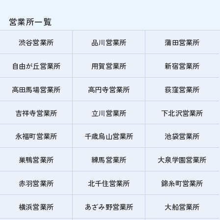
営業所一覧
渋谷営業所
品川営業所
蒲田営業所
自由が丘営業所
用賀営業所
新宿営業所
高田馬場営業所
高円寺営業所
荻窪営業所
吉祥寺営業所
立川営業所
下北沢営業所
永福町営業所
千歳烏山営業所
池袋営業所
巣鴨営業所
練馬営業所
大泉学園営業所
赤羽営業所
北千住営業所
錦糸町営業所
横浜営業所
あざみ野営業所
大船営業所