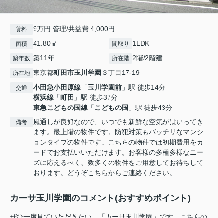
9万円 管理/共益費 4,000円
賃料
41.80㎡
1LDK
面積
間取り
築11年
2階/2階建
築年数
所在階
東京都
町田市
玉川学園
３丁目17-19
所在地
小田急小田原線
「
玉川学園前
」駅 徒歩14分
交通
横浜線
「
町田
」駅 徒歩37分
東急こどもの国線
「
こどもの国
」駅 徒歩43分
風通しが良好なので、いつでも新鮮な空気がはいってき
備考
ます。最上階の物件です。防犯対策もバッチリなマンシ
ョンタイプの物件です。こちらの物件では初期費用をカ
ードでお支払いいただけます。お客様の多種多様なニー
ズに応えるべく、数多くの物件をご用意してお待ちして
おります。どうぞこちらからご連絡ください。
カーサ玉川学園のコメント(おすすめポイント)
ぜひ一度見ていただきたい、「カーサ玉川学園」です。こちらの