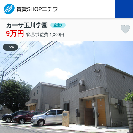
カーサ玉川学園
空室1
9万円
管理/共益費 4,000円
1
/
24