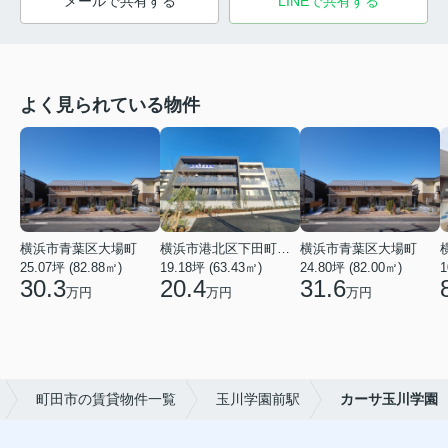
メールで共有する
LINEで共有する
よく見られている物件
横浜市青葉区大場町
横浜市港北区下田町２丁目
横浜市青葉区大場町
25.07坪 (82.88㎡)
19.18坪 (63.43㎡)
24.80坪 (82.00㎡)
1
30.3
20.4
31.6
万円
万円
万円
町田市の賃貸物件一覧
玉川学園前駅
カーサ玉川学園