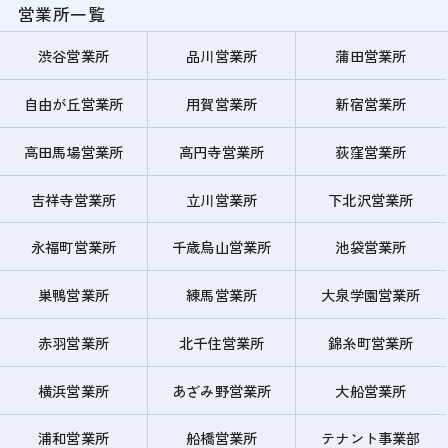
営業所一覧
渋谷営業所
品川営業所
蒲田営業所
自由が丘営業所
用賀営業所
新宿営業所
高田馬場営業所
高円寺営業所
荻窪営業所
吉祥寺営業所
立川営業所
下北沢営業所
永福町営業所
千歳烏山営業所
池袋営業所
巣鴨営業所
練馬営業所
大泉学園営業所
赤羽営業所
北千住営業所
錦糸町営業所
横浜営業所
あざみ野営業所
大船営業所
浦和営業所
船橋営業所
テナント事業部