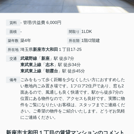
- 管理/共益費 6,000円
賃料
-
1LDK
面積
間取り
築4年
1階/2階建
築年数
所在階
埼玉県
新座市
大和田
１丁目17-25
所在地
武蔵野線
「
新座
」駅 徒歩7分
交通
東武東上線
「
志木
」駅 徒歩34分
東武東上線
「
朝霞台
」駅 徒歩45分
ごみをもって歩く距離を少なくしたい方におすすめした
備考
い敷地内ごみ置き場です。1フロア2住戸であり、窓も2
面あるので、風通しも良く快適です。駅から徒歩7分の
位置にある物件なので、アクセスも良好です。実際に物
件をご覧になりたいお客様は、スタッフまでご連絡くだ
さい。ご希望の物件をご紹介いたします。どうぞお気軽
にご連絡ください。
新座市大和田１丁目の賃貸マンションのコメント