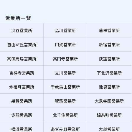
営業所一覧
渋谷営業所
品川営業所
蒲田営業所
自由が丘営業所
用賀営業所
新宿営業所
高田馬場営業所
高円寺営業所
荻窪営業所
吉祥寺営業所
立川営業所
下北沢営業所
永福町営業所
千歳烏山営業所
池袋営業所
巣鴨営業所
練馬営業所
大泉学園営業所
赤羽営業所
北千住営業所
錦糸町営業所
横浜営業所
あざみ野営業所
大船営業所