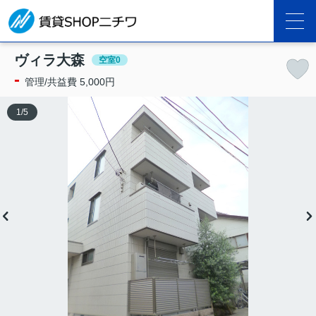
ヴィラ大森
空室0
-
管理/共益費 5,000円
1
/
5