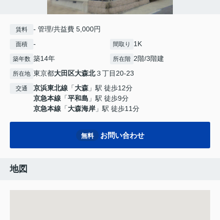
- 管理/共益費 5,000円
賃料
-
1K
面積
間取り
築14年
2階/3階建
築年数
所在階
東京都
大田区
大森北
３丁目20-23
所在地
京浜東北線
「
大森
」駅 徒歩12分
交通
京急本線
「
平和島
」駅 徒歩9分
京急本線
「
大森海岸
」駅 徒歩11分
お問い合わせ
無料
地図