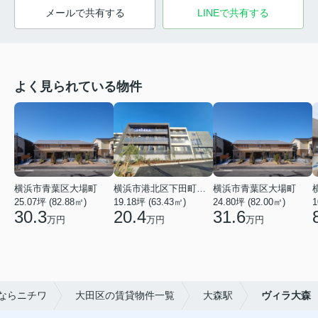
メールで共有する
LINEで共有する
よく見られている物件
横浜市青葉区大場町
横浜市港北区下田町２丁目
横浜市青葉区大場町
25.07坪 (82.88㎡)
19.18坪 (63.43㎡)
24.80坪 (82.00㎡)
1
30.3
20.4
31.6
万円
万円
万円
ならニチワ
大田区の賃貸物件一覧
大森駅
ヴィラ大森