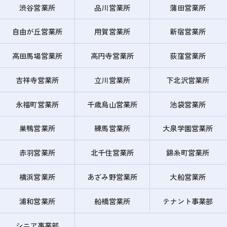
渋谷営業所
品川営業所
蒲田営業所
自由が丘営業所
用賀営業所
新宿営業所
高田馬場営業所
高円寺営業所
荻窪営業所
吉祥寺営業所
立川営業所
下北沢営業所
永福町営業所
千歳烏山営業所
池袋営業所
巣鴨営業所
練馬営業所
大泉学園営業所
赤羽営業所
北千住営業所
錦糸町営業所
横浜営業所
あざみ野営業所
大船営業所
浦和営業所
船橋営業所
テナント事業部
シニア事業部