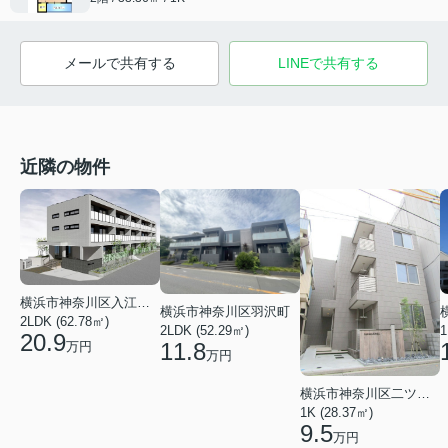
メールで共有する
LINEで共有する
近隣の物件
横浜市神奈川区入江１丁目
横浜市神奈川区羽沢町
2LDK (62.78㎡)
2LDK (52.29㎡)
1
20.9
11.8
万円
万円
横浜市神奈川区二ツ谷町
1K (28.37㎡)
9.5
万円