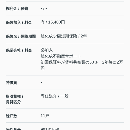
- / -
権利金 / 雑費
有 / 15,400円
保険加入 / 料金
旭化成少額短期保険 / 2年
保険名 / 保険期間
必加入
保証会社 / 料金
旭化成不動産サポート
初回保証料が賃料共益費の50％ 2年毎に2万
円
-
特優賃
専任媒介 / 一般
取引態様 /
賃貸区分
11戸
総戸数
99131559
物件番号