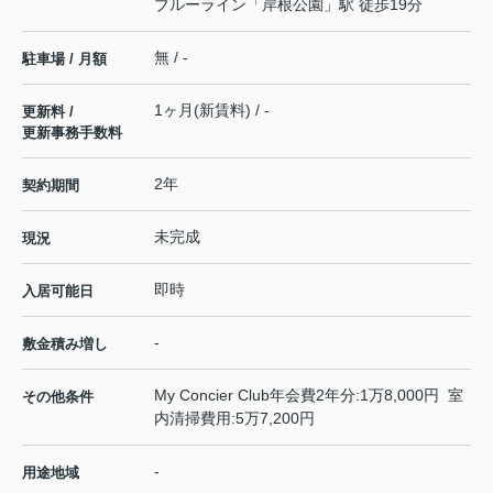
ブルーライン
「
岸根公園
」駅 徒歩19分
無 / -
駐車場 / 月額
1ヶ月(新賃料) / -
更新料 /
更新事務手数料
2年
契約期間
未完成
現況
即時
入居可能日
-
敷金積み増し
My Concier Club年会費2年分:1万8,000円 室
その他条件
内清掃費用:5万7,200円
-
用途地域