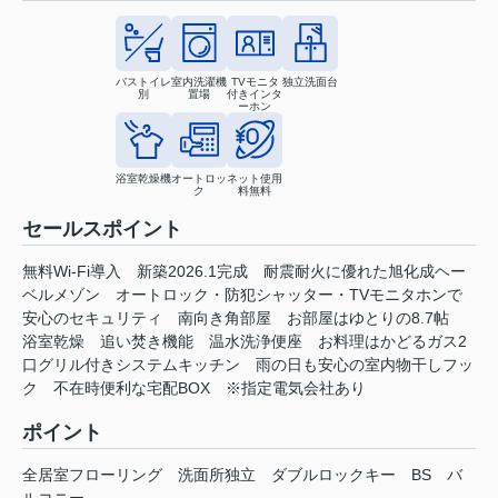
バストイレ
室内洗濯機
TVモニタ
独立洗面台
別
置場
付きインタ
ーホン
浴室乾燥機
オートロッ
ネット使用
ク
料無料
セールスポイント
無料Wi-Fi導入 新築2026.1完成 耐震耐火に優れた旭化成ヘー
ベルメゾン オートロック・防犯シャッター・TVモニタホンで
安心のセキュリティ 南向き角部屋 お部屋はゆとりの8.7帖
浴室乾燥 追い焚き機能 温水洗浄便座 お料理はかどるガス2
口グリル付きシステムキッチン 雨の日も安心の室内物干しフッ
ク 不在時便利な宅配BOX ※指定電気会社あり
ポイント
全居室フローリング
洗面所独立
ダブルロックキー
BS
バ
ルコニー