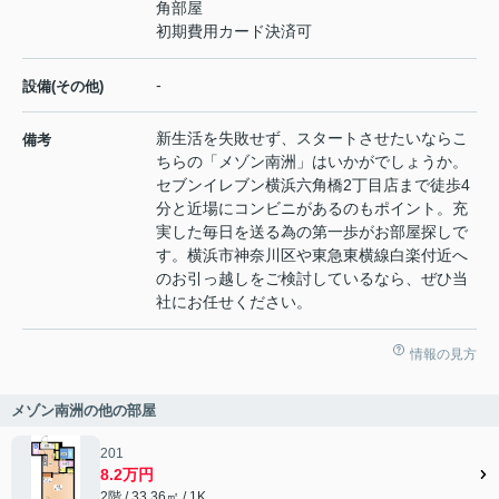
角部屋
初期費用カード決済可
-
設備(その他)
新生活を失敗せず、スタートさせたいならこ
備考
ちらの「メゾン南洲」はいかがでしょうか。
セブンイレブン横浜六角橋2丁目店まで徒歩4
分と近場にコンビニがあるのもポイント。充
実した毎日を送る為の第一歩がお部屋探しで
す。横浜市神奈川区や東急東横線白楽付近へ
のお引っ越しをご検討しているなら、ぜひ当
社にお任せください。
情報の見方
メゾン南洲の他の部屋
201
8.2万円
2階 / 33.36㎡ / 1K