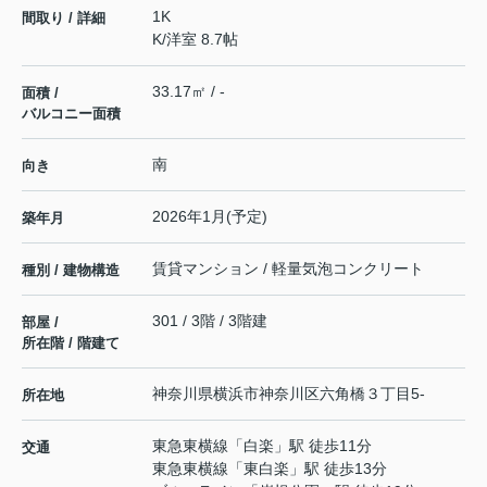
1K
間取り / 詳細
K
/
洋室 8.7帖
33.17㎡ / -
面積 /
バルコニー面積
南
向き
2026年1月(予定)
築年月
賃貸マンション / 軽量気泡コンクリート
種別 / 建物構造
301 / 3階 / 3階建
部屋 /
所在階 / 階建て
神奈川県
横浜市神奈川区
六角橋
３丁目5-
所在地
東急東横線
「
白楽
」駅 徒歩11分
交通
東急東横線
「
東白楽
」駅 徒歩13分