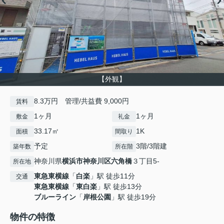
【外観】
8.3万円 管理/共益費 9,000円
賃料
1ヶ月
1ヶ月
敷金
礼金
33.17㎡
1K
面積
間取り
予定
3階/3階建
築年数
所在階
神奈川県
横浜市神奈川区
六角橋
３丁目5-
所在地
東急東横線
「
白楽
」駅 徒歩11分
交通
東急東横線
「
東白楽
」駅 徒歩13分
ブルーライン
「
岸根公園
」駅 徒歩19分
物件の特徴