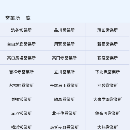
営業所一覧
渋谷営業所
品川営業所
蒲田営業所
自由が丘営業所
用賀営業所
新宿営業所
高田馬場営業所
高円寺営業所
荻窪営業所
吉祥寺営業所
立川営業所
下北沢営業所
永福町営業所
千歳烏山営業所
池袋営業所
巣鴨営業所
練馬営業所
大泉学園営業所
赤羽営業所
北千住営業所
錦糸町営業所
横浜営業所
あざみ野営業所
大船営業所