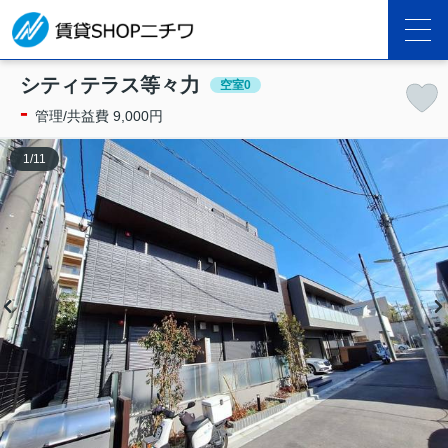
シティテラス等々力
空室0
-
管理/共益費 9,000円
1
/
11