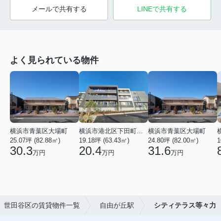
メールで共有する
LINEで共有する
よく見られている物件
横浜市青葉区大場町
横浜市港北区下田町２丁目
横浜市青葉区大場町
25.07坪 (82.88㎡)
19.18坪 (63.43㎡)
24.80坪 (82.00㎡)
1
30.3
20.4
31.6
万円
万円
万円
世田谷区の賃貸物件一覧
自由が丘駅
シティテラス等々力