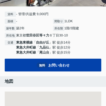
- 管理/共益費 9,000円
賃料
-
1LDK
面積
間取り
築2年
1階/3階建
築年数
所在階
東京都
世田谷区
等々力
６丁目30-10
所在地
東急東横線
「
自由が丘
」駅 徒歩14分
交通
東急大井町線
「
九品仏
」駅 徒歩12分
東急大井町線
「
尾山台
」駅 徒歩15分
お問い合わせ
無料
地図