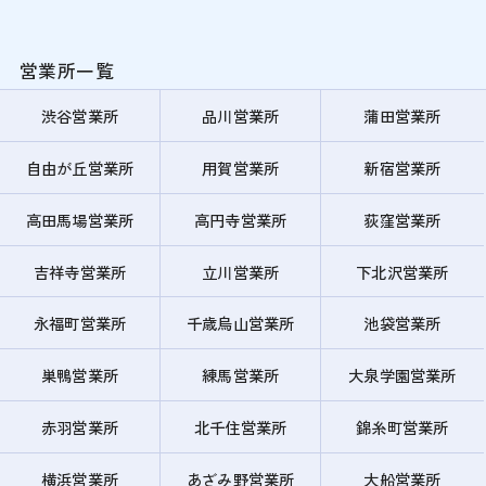
営業所一覧
渋谷営業所
品川営業所
蒲田営業所
自由が丘営業所
用賀営業所
新宿営業所
高田馬場営業所
高円寺営業所
荻窪営業所
吉祥寺営業所
立川営業所
下北沢営業所
永福町営業所
千歳烏山営業所
池袋営業所
巣鴨営業所
練馬営業所
大泉学園営業所
赤羽営業所
北千住営業所
錦糸町営業所
横浜営業所
あざみ野営業所
大船営業所