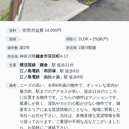
- 管理/共益費 14,000円
賃料
-
2LDK＋2S(納戸)
面積
間取り
築2年
1階/3階建
築年数
所在階
神奈川県
鎌倉市
笹目町
4-17
所在地
横須賀線
「
鎌倉
」駅 徒歩11分
交通
江ノ島電鉄
「
和田塚
」駅 徒歩6分
江ノ島電鉄
「
由比ヶ浜
」駅 徒歩8分
ニーズの高い、令和6年築の物件で、オシャレな室内が
備考
魅力的。駅までのアクセスが良い、徒歩11分のところ
に位置する物件です。こちらの物件はマンションです。
風通しが良く、湿気やカビの心配が少ない物件です。鎌
倉市エリアにある賃貸情報のことなら、地域に密着した
当社へお任せ下さい。当社は、多種多様な賃貸情報を取
り扱っております。ご要望や不明な点などございました
ら、お気軽にご連絡下さい。