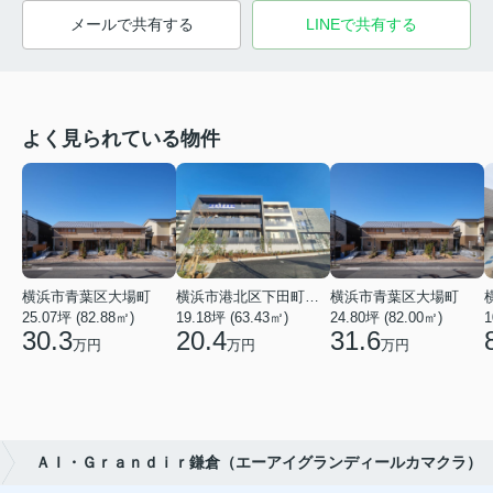
メールで共有する
LINEで共有する
よく見られている物件
横浜市青葉区大場町
横浜市港北区下田町２丁目
横浜市青葉区大場町
25.07坪 (82.88㎡)
19.18坪 (63.43㎡)
24.80坪 (82.00㎡)
1
30.3
20.4
31.6
万円
万円
万円
ＡＩ・Ｇｒａｎｄｉｒ鎌倉（エーアイグランディールカマクラ）