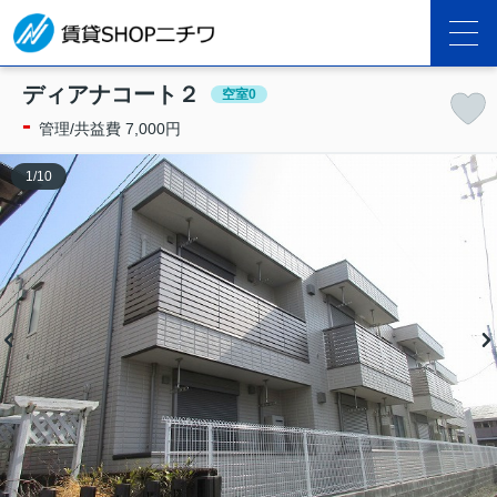
ディアナコート２
空室0
-
管理/共益費 7,000円
1
/
10