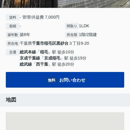
- 管理/共益費 7,000円
賃料
-
1LDK
面積
間取り
築8年
1階/2階建
築年数
所在階
千葉県
千葉市稲毛区
黒砂台
３丁目9-20
所在地
総武本線
「
稲毛
」駅 徒歩10分
交通
京成千葉線
「
京成稲毛
」駅 徒歩19分
総武線
「
西千葉
」駅 徒歩20分
お問い合わせ
無料
地図