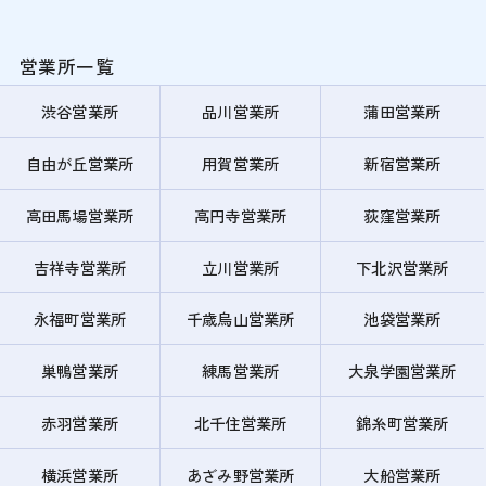
営業所一覧
渋谷営業所
品川営業所
蒲田営業所
自由が丘営業所
用賀営業所
新宿営業所
高田馬場営業所
高円寺営業所
荻窪営業所
吉祥寺営業所
立川営業所
下北沢営業所
永福町営業所
千歳烏山営業所
池袋営業所
巣鴨営業所
練馬営業所
大泉学園営業所
赤羽営業所
北千住営業所
錦糸町営業所
横浜営業所
あざみ野営業所
大船営業所