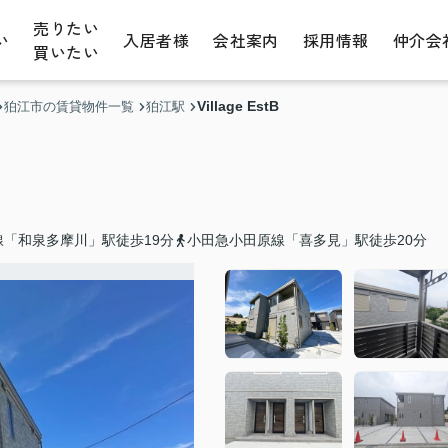
売りたい
い
入居者様
会社案内
採用情報
仲介会
買いたい
Village EstB
狛江市の賃貸物件一覧
狛江駅
「和泉多摩川」駅徒歩19分
小田急小田原線「喜多見」駅徒歩20分