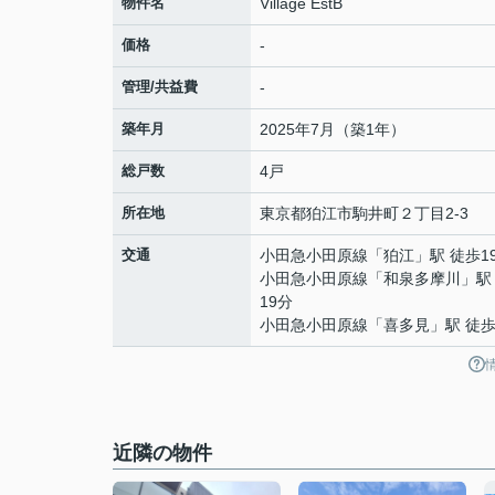
物件名
Village EstB
価格
-
管理/共益費
-
築年月
2025年7月（築1年）
総戸数
4戸
所在地
東京都
狛江市
駒井町
２丁目2-3
交通
小田急小田原線
「
狛江
」駅 徒歩1
小田急小田原線
「
和泉多摩川
」駅
19分
小田急小田原線
「
喜多見
」駅 徒歩
近隣の物件