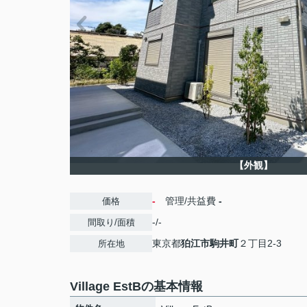
【外観】
-
管理/共益費
-
価格
-/-
間取り/面積
東京都
狛江市
駒井町
２丁目2-3
所在地
Village EstBの基本情報