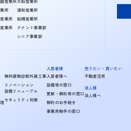
学園営業所
大船営業所
営業所
浦和営業所
住営業所
船橋営業所
町営業所
テナント事業部
シニア事業部
入居者様
売りたい・買いたい
無料建物診断外装工事
入居者様へ
不動産活用
リノベーション
設備等の窓口
法人様
設備リニューアル
更新・解約等の窓口
法人様へ
セキュリティ対策
管理
解約のお手続き
事業用物件の窓口