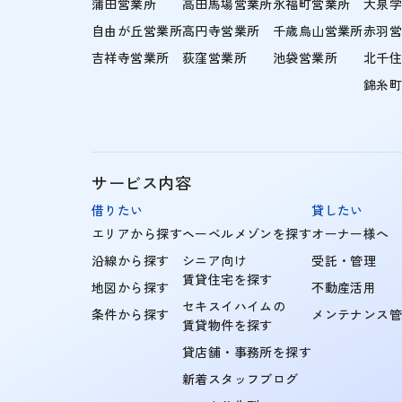
蒲田営業所
高田馬場営業所
永福町営業所
大泉
自由が丘営業所
高円寺営業所
千歳烏山営業所
赤羽
吉祥寺営業所
荻窪営業所
池袋営業所
北千
錦糸
サービス内容
借りたい
貸したい
エリアから探す
ヘーベルメゾンを探す
オーナー様へ
沿線から探す
シニア向け
受託・管理
賃貸住宅を探す
地図から探す
不動産活用
セキスイハイムの
条件から探す
メンテナンス
賃貸物件を探す
貸店舗・事務所を探す
新着スタッフブログ