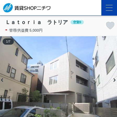
Ｌａｔｏｒｉａ ラトリア
空室0
-
管理/共益費 5,000円
1
/
7