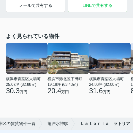
メールで共有する
LINEで共有する
よく見られている物件
横浜市青葉区大場町
横浜市港北区下田町２丁目
横浜市青葉区大場町
25.07坪 (82.88㎡)
19.18坪 (63.43㎡)
24.80坪 (82.00㎡)
1
30.3
20.4
31.6
万円
万円
万円
東区の賃貸物件一覧
亀戸水神駅
Ｌａｔｏｒｉａ ラトリア