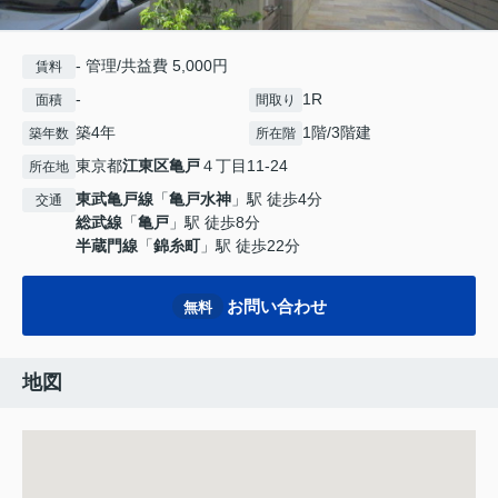
- 管理/共益費 5,000円
賃料
-
1R
面積
間取り
築4年
1階/3階建
築年数
所在階
東京都
江東区
亀戸
４丁目11-24
所在地
東武亀戸線
「
亀戸水神
」駅 徒歩4分
交通
総武線
「
亀戸
」駅 徒歩8分
半蔵門線
「
錦糸町
」駅 徒歩22分
お問い合わせ
無料
地図