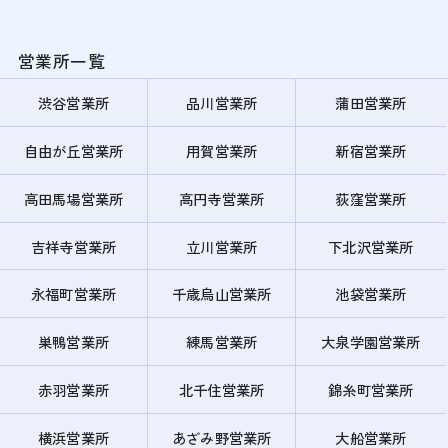
営業所一覧
渋谷営業所
品川営業所
蒲田営業所
自由が丘営業所
用賀営業所
新宿営業所
高田馬場営業所
高円寺営業所
荻窪営業所
吉祥寺営業所
立川営業所
下北沢営業所
永福町営業所
千歳烏山営業所
池袋営業所
巣鴨営業所
練馬営業所
大泉学園営業所
赤羽営業所
北千住営業所
錦糸町営業所
横浜営業所
あざみ野営業所
大船営業所