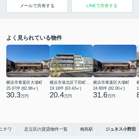
メールで共有する
LINEで共有する
よく見られている物件
横浜市青葉区大場町
横浜市港北区下田町２丁目
横浜市青葉区大場町
25.07坪 (82.88㎡)
19.18坪 (63.43㎡)
24.80坪 (82.00㎡)
1
30.3
20.4
31.6
万円
万円
万円
ニチワ
足立区の賃貸物件一覧
梅島駅
ジュネス小野田