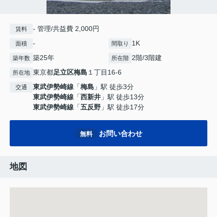
- 管理/共益費 2,000円
賃料
-
1K
面積
間取り
築25年
2階/3階建
築年数
所在階
東京都
足立区
梅島
１丁目16-6
所在地
東武伊勢崎線
「
梅島
」駅 徒歩3分
交通
東武伊勢崎線
「
西新井
」駅 徒歩13分
東武伊勢崎線
「
五反野
」駅 徒歩17分
お問い合わせ
無料
地図