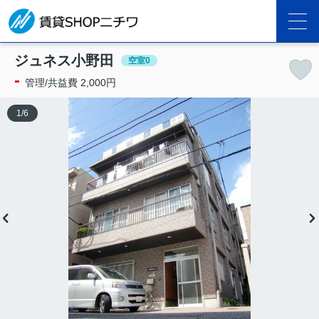
ジュネス小野田
空室0
-
管理/共益費 2,000円
1
/
6