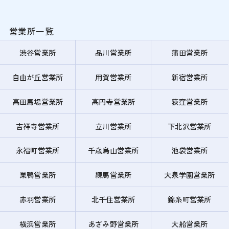
営業所一覧
渋谷営業所
品川営業所
蒲田営業所
自由が丘営業所
用賀営業所
新宿営業所
高田馬場営業所
高円寺営業所
荻窪営業所
吉祥寺営業所
立川営業所
下北沢営業所
永福町営業所
千歳烏山営業所
池袋営業所
巣鴨営業所
練馬営業所
大泉学園営業所
赤羽営業所
北千住営業所
錦糸町営業所
横浜営業所
あざみ野営業所
大船営業所