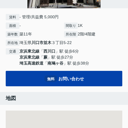
- 管理/共益費 5,000円
賃料
-
1K
面積
間取り
築11年
2階/4階建
築年数
所在階
埼玉県
川口市
並木
３丁目5-22
所在地
京浜東北線
「
西川口
」駅 徒歩6分
交通
京浜東北線
「
蕨
」駅 徒歩27分
埼玉高速鉄道
「
南鳩ヶ谷
」駅 徒歩38分
お問い合わせ
無料
地図