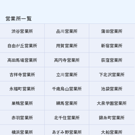
営業所一覧
渋谷営業所
品川営業所
蒲田営業所
自由が丘営業所
用賀営業所
新宿営業所
高田馬場営業所
高円寺営業所
荻窪営業所
吉祥寺営業所
立川営業所
下北沢営業所
永福町営業所
千歳烏山営業所
池袋営業所
巣鴨営業所
練馬営業所
大泉学園営業所
赤羽営業所
北千住営業所
錦糸町営業所
横浜営業所
あざみ野営業所
大船営業所