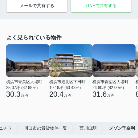
メールで共有する
LINEで共有する
よく見られている物件
横浜市青葉区大場町
横浜市港北区下田町２丁目
横浜市青葉区大場町
25.07坪 (82.88㎡)
19.18坪 (63.43㎡)
24.80坪 (82.00㎡)
1
30.3
20.4
31.6
万円
万円
万円
ニチワ
川口市の賃貸物件一覧
西川口駅
メゾン千奈利