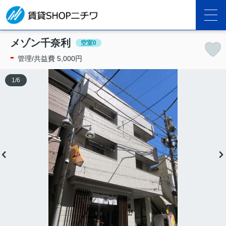
メゾン千奈利
空室0
-
管理/共益費 5,000円
1
/
6