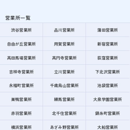
営業所一覧
渋谷営業所
品川営業所
蒲田営業所
自由が丘営業所
用賀営業所
新宿営業所
高田馬場営業所
高円寺営業所
荻窪営業所
吉祥寺営業所
立川営業所
下北沢営業所
永福町営業所
千歳烏山営業所
池袋営業所
巣鴨営業所
練馬営業所
大泉学園営業所
赤羽営業所
北千住営業所
錦糸町営業所
横浜営業所
あざみ野営業所
大船営業所