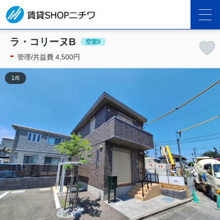
ラ・コリーヌB
空室0
-
管理/共益費 4,500円
1
/
6