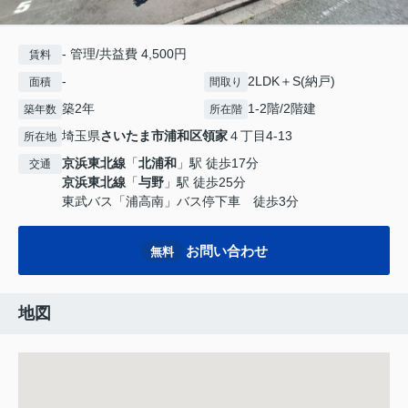
- 管理/共益費 4,500円
賃料
-
2LDK＋S(納戸)
面積
間取り
築2年
1-2階/2階建
築年数
所在階
埼玉県
さいたま市浦和区
領家
４丁目4-13
所在地
京浜東北線
「
北浦和
」駅 徒歩17分
交通
京浜東北線
「
与野
」駅 徒歩25分
東武バス「浦高南」バス停下車 徒歩3分
お問い合わせ
無料
地図