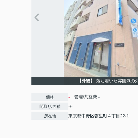
【外観】
落ち着いた雰囲気の
-
管理/共益費
-
価格
-/-
間取り/面積
東京都
中野区
弥生町
４丁目22-1
所在地