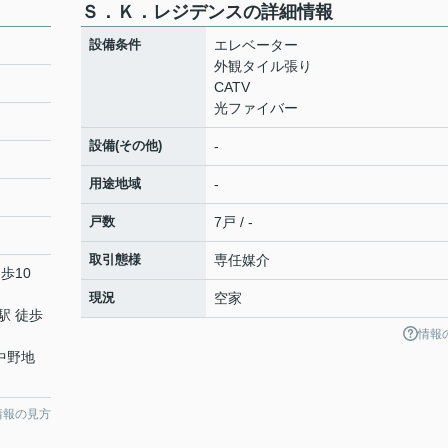
Ｓ．Ｋ．レジデンスの詳細情報
設備条件
エレベーター
外観タイル張り
CATV
光ファイバー
設備(その他)
-
用途地域
-
戸数
7戸 / -
取引態様
専任媒介
歩10
現況
空家
駅 徒歩
情報
中野地
情報の見方