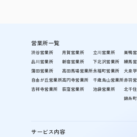
営業所一覧
渋谷営業所
用賀営業所
立川営業所
巣鴨
品川営業所
新宿営業所
下北沢営業所
練馬
蒲田営業所
高田馬場営業所
永福町営業所
大泉
自由が丘営業所
高円寺営業所
千歳烏山営業所
赤羽
吉祥寺営業所
荻窪営業所
池袋営業所
北千
錦糸
サービス内容