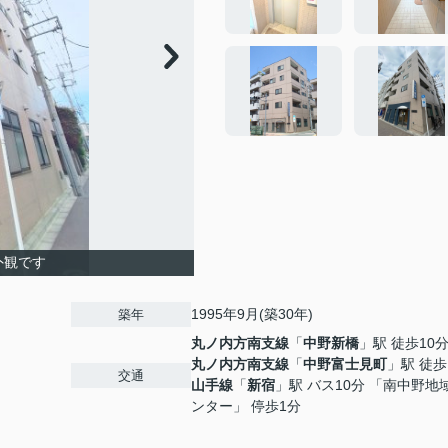
外観です
1995年9月(築30年)
築年
丸ノ内方南支線
「
中野新橋
」駅 徒歩10
丸ノ内方南支線
「
中野富士見町
」駅 徒歩
交通
山手線
「
新宿
」駅 バス10分 「南中野地
ンター」 停歩1分