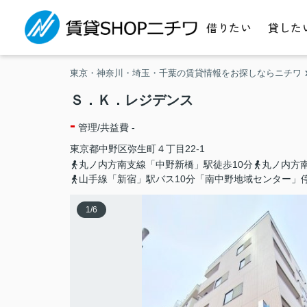
借りたい
貸した
東京・神奈川・埼玉・千葉の賃貸情報をお探しならニチワ
Ｓ．Ｋ．レジデンス
-
管理/共益費 -
東京都
中野区
弥生町
４丁目22-1
丸ノ内方南支線「中野新橋」駅徒歩10分
丸ノ内方
山手線「新宿」駅バス10分「南中野地域センター」
1
/
6