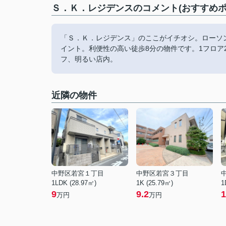
Ｓ．Ｋ．レジデンスのコメント(おすすめポ
「Ｓ．Ｋ．レジデンス」のここがイチオシ。ローソ
イント。利便性の高い徒歩8分の物件です。1フロ
フ、明るい店内。
近隣の物件
中野区若宮１丁目
中野区若宮３丁目
1LDK (28.97㎡)
1K (25.79㎡)
1
9
9.2
1
万円
万円