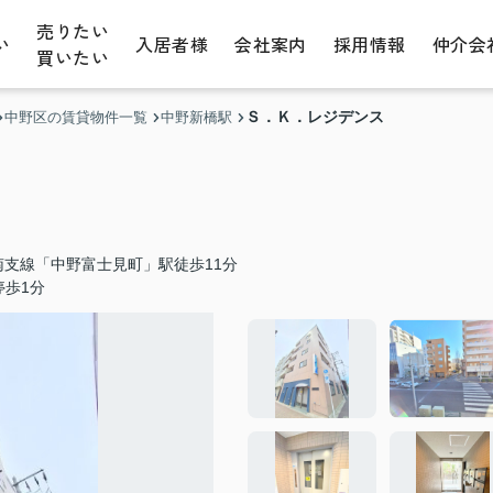
売りたい
い
入居者様
会社案内
採用情報
仲介会
買いたい
Ｓ．Ｋ．レジデンス
中野区の賃貸物件一覧
中野新橋駅
南支線「中野富士見町」駅徒歩11分
停歩1分