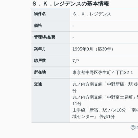
Ｓ．Ｋ．レジデンスの基本情報
物件名
Ｓ．Ｋ．レジデンス
価格
-
管理/共益費
-
築年月
1995年9月（築30年）
総戸数
7戸
所在地
東京都
中野区
弥生町
４丁目22-1
交通
丸ノ内方南支線
「
中野新橋
」駅 徒
分
丸ノ内方南支線
「
中野富士見町
」
11分
山手線
「
新宿
」駅 バス10分 「南
域センター」 停歩1分