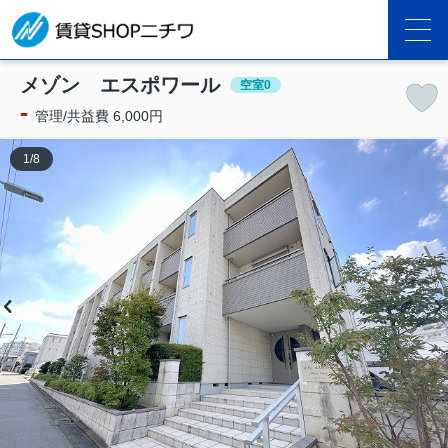
メゾン エスポワール
空室0
-
管理/共益費 6,000円
1
/
8