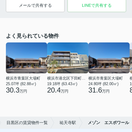
メールで共有する
LINEで共有する
よく見られている物件
横浜市青葉区大場町
横浜市港北区下田町２丁目
横浜市青葉区大場町
25.07坪 (82.88㎡)
19.18坪 (63.43㎡)
24.80坪 (82.00㎡)
1
30.3
20.4
31.6
万円
万円
万円
目黒区の賃貸物件一覧
祐天寺駅
メゾン エスポワール