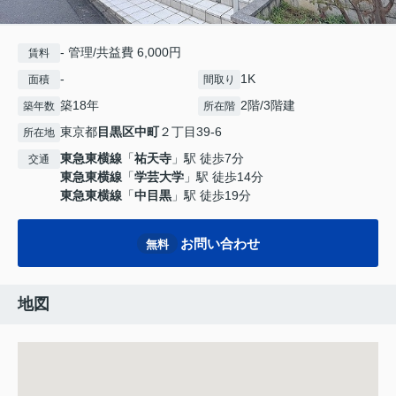
- 管理/共益費 6,000円
賃料
-
1K
面積
間取り
築18年
2階/3階建
築年数
所在階
東京都
目黒区
中町
２丁目39-6
所在地
東急東横線
「
祐天寺
」駅 徒歩7分
交通
東急東横線
「
学芸大学
」駅 徒歩14分
東急東横線
「
中目黒
」駅 徒歩19分
お問い合わせ
無料
地図