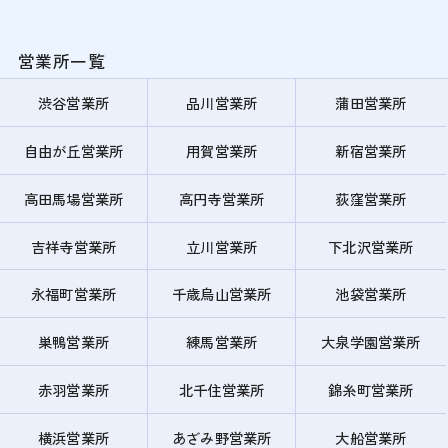
営業所一覧
渋谷営業所
品川営業所
蒲田営業所
自由が丘営業所
用賀営業所
新宿営業所
高田馬場営業所
高円寺営業所
荻窪営業所
吉祥寺営業所
立川営業所
下北沢営業所
永福町営業所
千歳烏山営業所
池袋営業所
巣鴨営業所
練馬営業所
大泉学園営業所
赤羽営業所
北千住営業所
錦糸町営業所
横浜営業所
あざみ野営業所
大船営業所