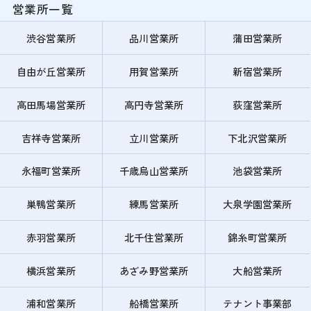
営業所一覧
渋谷営業所
品川営業所
蒲田営業所
自由が丘営業所
用賀営業所
新宿営業所
高田馬場営業所
高円寺営業所
荻窪営業所
吉祥寺営業所
立川営業所
下北沢営業所
永福町営業所
千歳烏山営業所
池袋営業所
巣鴨営業所
練馬営業所
大泉学園営業所
赤羽営業所
北千住営業所
錦糸町営業所
横浜営業所
あざみ野営業所
大船営業所
浦和営業所
船橋営業所
テナント事業部