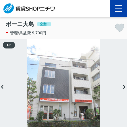
ボーニ大島
空室0
-
管理/共益費 9,700円
1
/
6