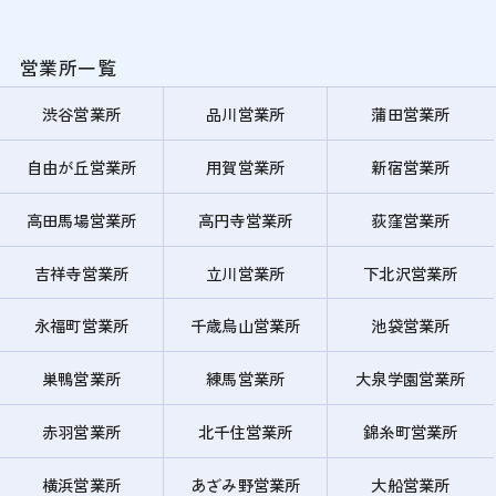
営業所一覧
渋谷営業所
品川営業所
蒲田営業所
自由が丘営業所
用賀営業所
新宿営業所
高田馬場営業所
高円寺営業所
荻窪営業所
吉祥寺営業所
立川営業所
下北沢営業所
永福町営業所
千歳烏山営業所
池袋営業所
巣鴨営業所
練馬営業所
大泉学園営業所
赤羽営業所
北千住営業所
錦糸町営業所
横浜営業所
あざみ野営業所
大船営業所