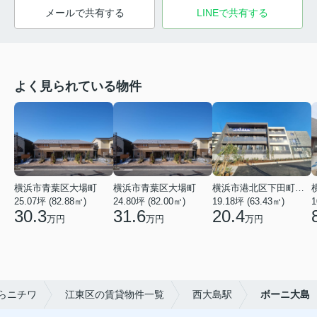
メールで共有する
LINEで共有する
よく見られている物件
横浜市青葉区大場町
横浜市青葉区大場町
横浜市港北区下田町２丁目
25.07坪 (82.88㎡)
24.80坪 (82.00㎡)
19.18坪 (63.43㎡)
1
30.3
31.6
20.4
万円
万円
万円
らニチワ
江東区の賃貸物件一覧
西大島駅
ボーニ大島