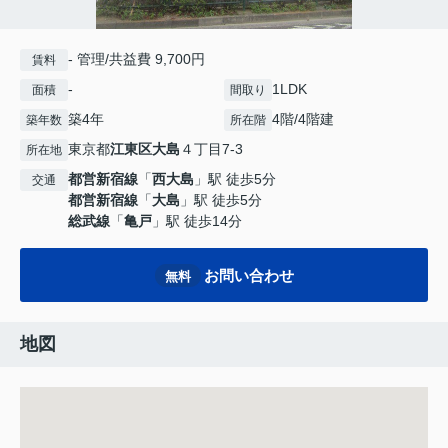
- 管理/共益費 9,700円
賃料
-
1LDK
面積
間取り
築4年
4階/4階建
築年数
所在階
東京都
江東区
大島
４丁目7-3
所在地
都営新宿線
「
西大島
」駅 徒歩5分
交通
都営新宿線
「
大島
」駅 徒歩5分
総武線
「
亀戸
」駅 徒歩14分
お問い合わせ
無料
地図