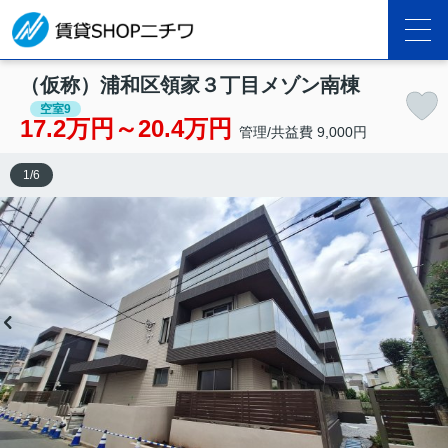
（仮称）浦和区領家３丁目メゾン南棟
空室9
17.2万円～20.4万円
管理/共益費 9,000円
1
/
6