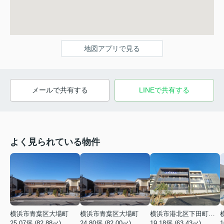
地図アプリで見る
メールで共有する
LINEで共有する
よく見られている物件
横浜市青葉区大場町
横浜市青葉区大場町
横浜市港北区下田町２丁目
25.07坪 (82.88㎡)
24.80坪 (82.00㎡)
19.18坪 (63.43㎡)
1