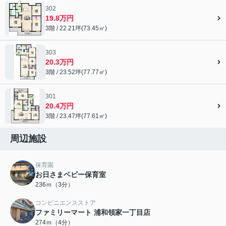
302
19.8万円
3階 / 22.21坪(73.45㎡)
303
20.3万円
3階 / 23.52坪(77.77㎡)
301
20.4万円
3階 / 23.47坪(77.61㎡)
周辺施設
保育園
お日さまベビー保育室
236ｍ（3分）
コンビニエンスストア
ファミリーマート 浦和領家一丁目店
274ｍ（4分）