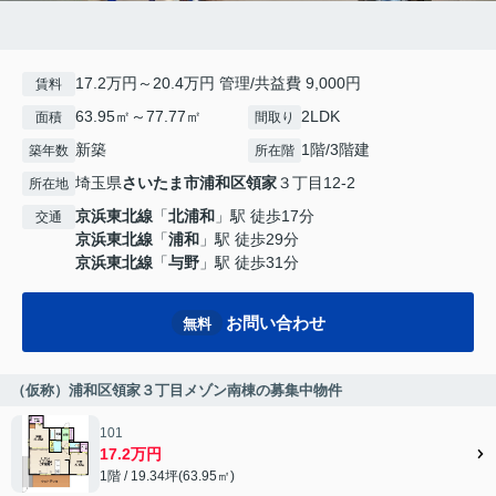
17.2万円～20.4万円 管理/共益費 9,000円
賃料
63.95㎡～77.77㎡
2LDK
面積
間取り
新築
1階/3階建
築年数
所在階
埼玉県
さいたま市浦和区
領家
３丁目12-2
所在地
京浜東北線
「
北浦和
」駅 徒歩17分
交通
京浜東北線
「
浦和
」駅 徒歩29分
京浜東北線
「
与野
」駅 徒歩31分
お問い合わせ
無料
（仮称）浦和区領家３丁目メゾン南棟の募集中物件
101
17.2万円
1階 / 19.34坪(63.95㎡)