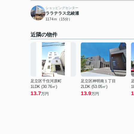
ショッピングセンター
ララテラス北綾瀬
1174ｍ（15分）
近隣の物件
足立区千住河原町
足立区神明南１丁目
1LDK (30.76㎡)
2LDK (53.05㎡)
1
13.7
13.9
1
万円
万円