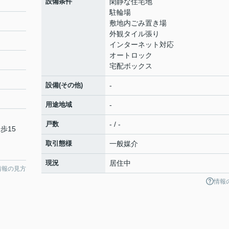
設備条件
閑静な住宅地
駐輪場
敷地内ごみ置き場
外観タイル張り
インターネット対応
オートロック
宅配ボックス
設備(その他)
-
用途地域
-
戸数
- / -
歩15
取引態様
一般媒介
現況
居住中
情報の見方
情報