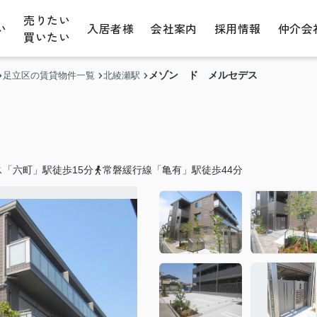
売りたい
い
入居者様
会社案内
採用情報
仲介会
買いたい
メゾン ド メルセデス
足立区の賃貸物件一覧
北綾瀬駅
「六町」駅徒歩15分
常磐緩行線「亀有」駅徒歩44分