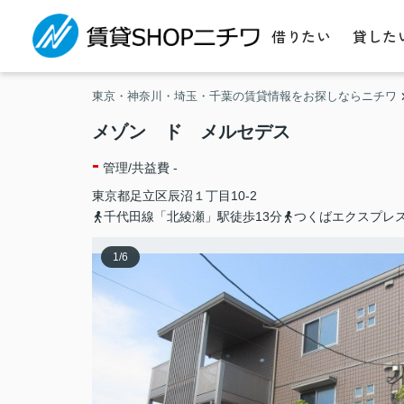
借りたい
貸した
東京・神奈川・埼玉・千葉の賃貸情報をお探しならニチワ
メゾン ド メルセデス
-
管理/共益費 -
東京都
足立区
辰沼
１丁目10-2
千代田線「北綾瀬」駅徒歩13分
つくばエクスプレス
1
/
6