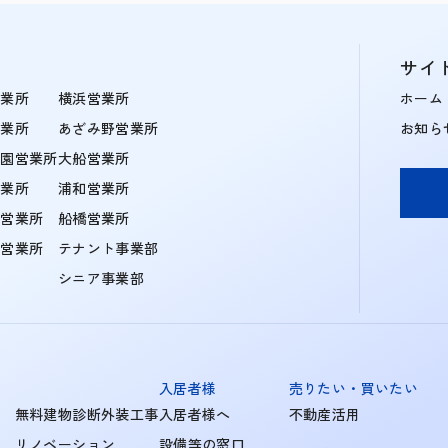
サイ
営業所
横浜営業所
ホーム
営業所
あざみ野営業所
お知ら
学園営業所
大船営業所
営業所
浦和営業所
住営業所
船橋営業所
町営業所
テナント事業部
シニア事業部
入居者様
売りたい・買いたい
無料建物診断外装工事
入居者様へ
不動産活用
リノベーション
設備等の窓口