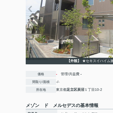
【外観】
★セキスイハイム
-
管理/共益費
-
価格
-/-
間取り/面積
東京都
足立区
辰沼
１丁目10-2
所在地
メゾン ド メルセデスの基本情報