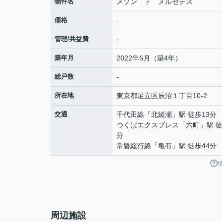
物件名
メゾン ド メルセデス
価格
-
管理/共益費
-
築年月
2022年6月（築4年）
総戸数
-
所在地
東京都
足立区
辰沼
１丁目10-2
交通
千代田線
「
北綾瀬
」駅 徒歩13分
つくばエクスプレス
「
六町
」駅 徒
分
常磐緩行線
「
亀有
」駅 徒歩44分
周辺施設