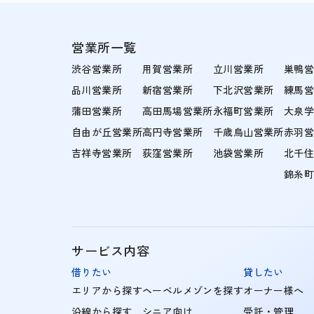
営業所一覧
渋谷営業所
用賀営業所
立川営業所
巣鴨
品川営業所
新宿営業所
下北沢営業所
練馬
蒲田営業所
高田馬場営業所
永福町営業所
大泉
自由が丘営業所
高円寺営業所
千歳烏山営業所
赤羽
吉祥寺営業所
荻窪営業所
池袋営業所
北千
錦糸
サービス内容
借りたい
貸したい
エリアから探す
ヘーベルメゾンを探す
オーナー様へ
沿線から探す
シニア向け
受託・管理