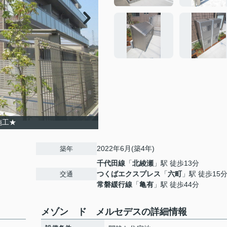
施工★
2022年6月(築4年)
築年
千代田線
「
北綾瀬
」駅 徒歩13分
つくばエクスプレス
「
六町
」駅 徒歩15
交通
常磐緩行線
「
亀有
」駅 徒歩44分
メゾン ド メルセデスの詳細情報