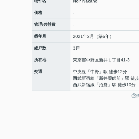
物件名
Noir Nakano
価格
-
管理/共益費
-
築年月
2021年2月（築5年）
総戸数
3戸
所在地
東京都
中野区
新井
１丁目41-3
交通
中央線
「
中野
」駅 徒歩12分
西武新宿線
「
新井薬師前
」駅 徒歩
西武新宿線
「
沼袋
」駅 徒歩10分