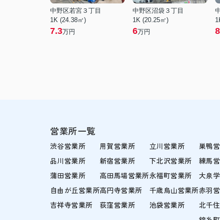
中野区若宮３丁目
中野区沼袋３丁目
1K (24.38㎡)
1K (20.25㎡)
1
7.3
6
8
万円
万円
営業所一覧
渋谷営業所
用賀営業所
立川営業所
巣鴨
品川営業所
新宿営業所
下北沢営業所
練馬
蒲田営業所
高田馬場営業所
永福町営業所
大泉
自由が丘営業所
高円寺営業所
千歳烏山営業所
赤羽
吉祥寺営業所
荻窪営業所
池袋営業所
北千
錦糸