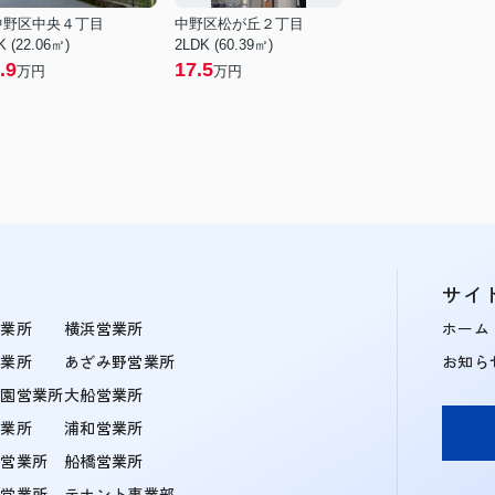
中野区中央４丁目
中野区松が丘２丁目
K (22.06㎡)
2LDK (60.39㎡)
.9
17.5
万円
万円
サイ
営業所
横浜営業所
ホーム
営業所
あざみ野営業所
お知ら
学園営業所
大船営業所
営業所
浦和営業所
住営業所
船橋営業所
町営業所
テナント事業部