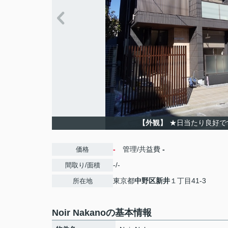
【外観】
★日当たり良好で
-
管理/共益費
-
価格
-/-
間取り/面積
東京都
中野区
新井
１丁目41-3
所在地
Noir Nakanoの基本情報