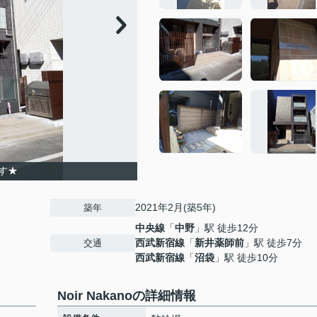
す★
2021年2月(築5年)
築年
中央線
「
中野
」駅 徒歩12分
西武新宿線
「
新井薬師前
」駅 徒歩7分
交通
西武新宿線
「
沼袋
」駅 徒歩10分
Noir Nakanoの詳細情報