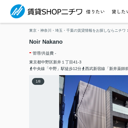
借りたい
貸した
東京・神奈川・埼玉・千葉の賃貸情報をお探しならニチワ
Noir Nakano
-
管理/共益費 -
東京都
中野区
新井
１丁目41-3
中央線「中野」駅徒歩12分
西武新宿線「新井薬師
1
/
8