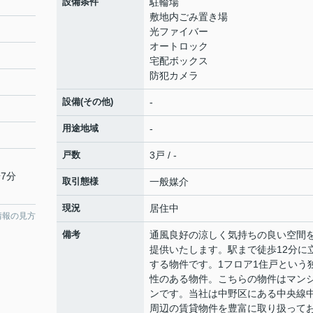
設備条件
駐輪場
敷地内ごみ置き場
光ファイバー
オートロック
宅配ボックス
防犯カメラ
設備(その他)
-
用途地域
-
戸数
3戸 / -
7分
取引態様
一般媒介
現況
居住中
情報の見方
備考
通風良好の涼しく気持ちの良い空間
提供いたします。駅まで徒歩12分に
する物件です。1フロア1住戸という
性のある物件。こちらの物件はマン
ンです。当社は中野区にある中央線
周辺の賃貸物件を豊富に取り扱って