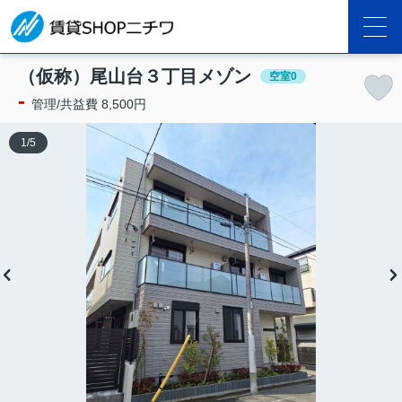
（仮称）尾山台３丁目メゾン
空室0
-
管理/共益費 8,500円
1
/
5