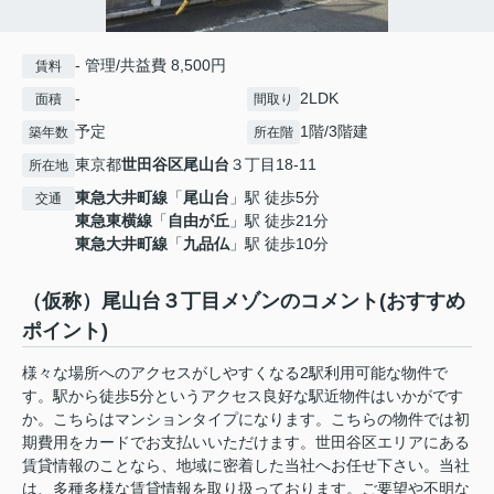
- 管理/共益費 8,500円
賃料
-
2LDK
面積
間取り
予定
1階/3階建
築年数
所在階
東京都
世田谷区
尾山台
３丁目18-11
所在地
東急大井町線
「
尾山台
」駅 徒歩5分
交通
東急東横線
「
自由が丘
」駅 徒歩21分
東急大井町線
「
九品仏
」駅 徒歩10分
（仮称）尾山台３丁目メゾンのコメント(おすすめ
ポイント)
様々な場所へのアクセスがしやすくなる2駅利用可能な物件で
す。駅から徒歩5分というアクセス良好な駅近物件はいかがです
か。こちらはマンションタイプになります。こちらの物件では初
期費用をカードでお支払いいただけます。世田谷区エリアにある
賃貸情報のことなら、地域に密着した当社へお任せ下さい。当社
は、多種多様な賃貸情報を取り扱っております。ご要望や不明な