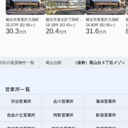
横浜市青葉区大場町
横浜市港北区下田町２丁目
横浜市青葉区大場町
25.07坪 (82.88㎡)
19.18坪 (63.43㎡)
24.80坪 (82.00㎡)
1
30.3
20.4
31.6
万円
万円
万円
谷区の賃貸物件一覧
尾山台駅
（仮称）尾山台３丁目メゾン
営業所一覧
渋谷営業所
品川営業所
蒲田営業所
自由が丘営業所
用賀営業所
新宿営業所