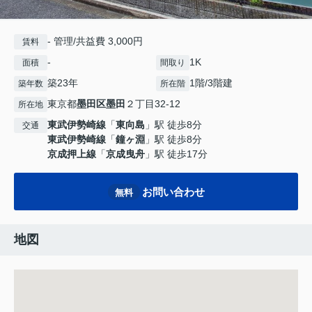
- 管理/共益費 3,000円
賃料
-
1K
面積
間取り
築23年
1階/3階建
築年数
所在階
東京都
墨田区
墨田
２丁目32-12
所在地
東武伊勢崎線
「
東向島
」駅 徒歩8分
交通
東武伊勢崎線
「
鐘ヶ淵
」駅 徒歩8分
京成押上線
「
京成曳舟
」駅 徒歩17分
お問い合わせ
無料
地図