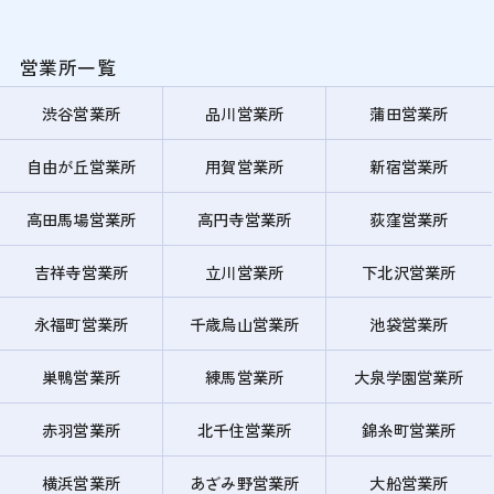
営業所一覧
渋谷営業所
品川営業所
蒲田営業所
自由が丘営業所
用賀営業所
新宿営業所
高田馬場営業所
高円寺営業所
荻窪営業所
吉祥寺営業所
立川営業所
下北沢営業所
永福町営業所
千歳烏山営業所
池袋営業所
巣鴨営業所
練馬営業所
大泉学園営業所
赤羽営業所
北千住営業所
錦糸町営業所
横浜営業所
あざみ野営業所
大船営業所