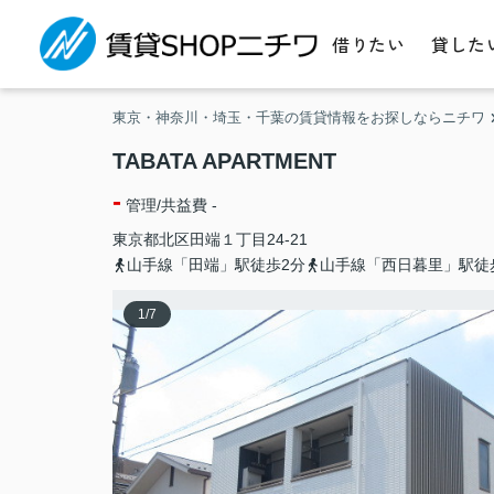
借りたい
貸した
東京・神奈川・埼玉・千葉の賃貸情報をお探しならニチワ
TABATA APARTMENT
-
管理/共益費 -
東京都
北区
田端
１丁目24-21
山手線「田端」駅徒歩2分
山手線「西日暮里」駅徒
1
/
7