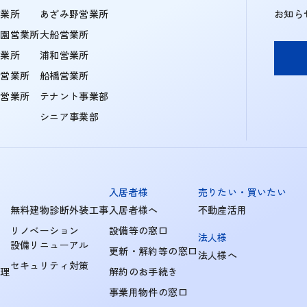
営業所
あざみ野営業所
お知ら
学園営業所
大船営業所
営業所
浦和営業所
住営業所
船橋営業所
町営業所
テナント事業部
シニア事業部
入居者様
売りたい・買いたい
無料建物診断外装工事
入居者様へ
不動産活用
リノベーション
設備等の窓口
法人様
設備リニューアル
更新・解約等の窓口
法人様へ
セキュリティ対策
管理
解約のお手続き
事業用物件の窓口