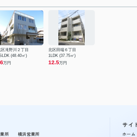
北区滝野川２丁目
北区田端６丁目
SLDK (48.40㎡)
1LDK (37.75㎡)
6
12.5
万円
万円
サイ
営業所
横浜営業所
ホーム