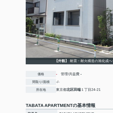
【外観】
耐震・耐火構造の旭化成へ
-
管理/共益費
-
価格
-/-
間取り/面積
東京都
北区
田端
１丁目24-21
所在地
TABATA APARTMENTの基本情報