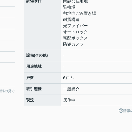
設備条件
閑静な住宅地
駐輪場
敷地内ごみ置き場
耐震構造
光ファイバー
オートロック
宅配ボックス
防犯カメラ
設備(その他)
-
用途地域
-
戸数
6戸 / -
取引態様
一般媒介
情報の見方
現況
居住中
情報