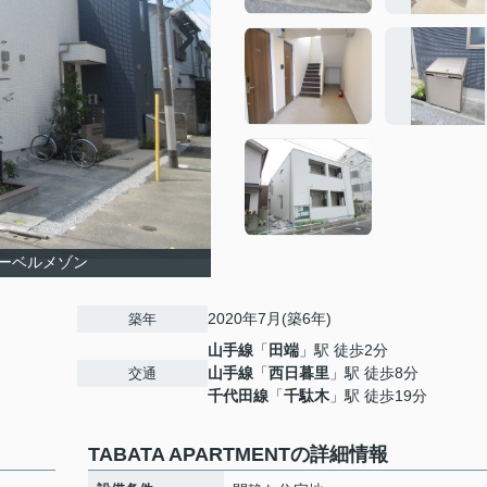
ーベルメゾン
2020年7月(築6年)
築年
山手線
「
田端
」駅 徒歩2分
山手線
「
西日暮里
」駅 徒歩8分
交通
千代田線
「
千駄木
」駅 徒歩19分
TABATA APARTMENTの詳細情報