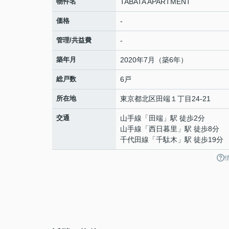
物件名
TABATA APARTMENT
価格
-
管理/共益費
-
築年月
2020年7月（築6年）
総戸数
6戸
所在地
東京都
北区
田端
１丁目24-21
交通
山手線
「
田端
」駅 徒歩2分
山手線
「
西日暮里
」駅 徒歩8分
千代田線
「
千駄木
」駅 徒歩19分