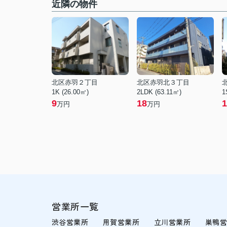
近隣の物件
北区赤羽２丁目
北区赤羽北３丁目
1K (26.00㎡)
2LDK (63.11㎡)
1
9
18
1
万円
万円
営業所一覧
渋谷営業所
用賀営業所
立川営業所
巣鴨