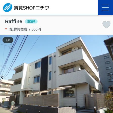
Raffine
空室0
-
管理/共益費 7,500円
1
/
8