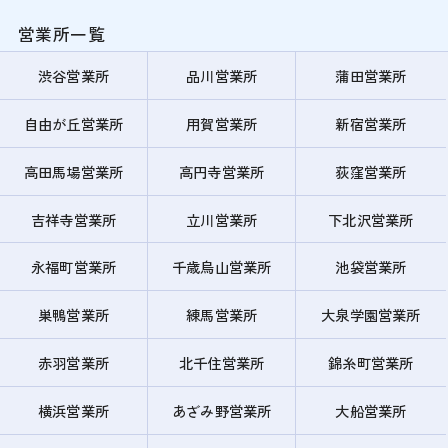
営業所一覧
渋谷営業所
品川営業所
蒲田営業所
自由が丘営業所
用賀営業所
新宿営業所
高田馬場営業所
高円寺営業所
荻窪営業所
吉祥寺営業所
立川営業所
下北沢営業所
永福町営業所
千歳烏山営業所
池袋営業所
巣鴨営業所
練馬営業所
大泉学園営業所
赤羽営業所
北千住営業所
錦糸町営業所
横浜営業所
あざみ野営業所
大船営業所