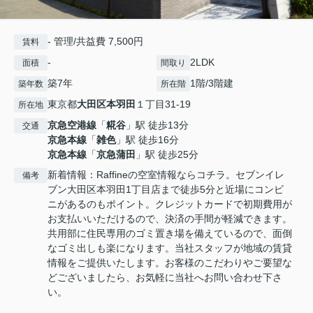
- 管理/共益費 7,500円
賃料
-
2LDK
面積
間取り
築7年
1階/3階建
築年数
所在階
東京都
大田区
本羽田
１丁目31-19
所在地
京急空港線
「
糀谷
」駅 徒歩13分
交通
京急本線
「
雑色
」駅 徒歩16分
京急本線
「
京急蒲田
」駅 徒歩25分
新着情報：Raffineの空室情報ならコチラ。セブンイレ
備考
ブン大田区本羽田1丁目店まで徒歩5分と近場にコンビ
ニがあるのもポイント。クレジットカードで初期費用が
お支払いいただけるので、決済の手間が軽減できます。
共用部に住民専用のゴミ置き場を備えているので、面倒
なゴミ出しも楽になります。当社スタッフが地域の賃貸
情報をご提供いたします。お客様のこだわりやご要望な
どございましたら、お気軽に当社へお問い合わせ下さ
い。